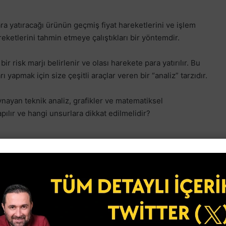
para yatıracağı ürünün geçmiş fiyat hareketlerini ve işlem
eketlerini tahmin etmeye çalıştıkları bir yöntemdir.
bir risk marjı belirlenir ve olası harekete para yatırılır. Bu
ı yapmak için size çeşitli araçlar veren bir “analiz” tarzıdır.
ynayan teknik analiz, grafikler ve matematiksel
apılır ve hangi unsurlara dikkat edilmelidir?
etlerini ve işlem hacimlerini inceleyerek gelecekteki fiyat
dir demiştik.