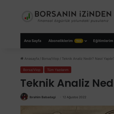
Ana Sayfa
Aboneliklerim
Eğitimlerim
Yeni
Anasayfa
/
Borsa/Viop
/
Teknik Analiz Nedir? Nasıl Yapılır
Borsa/Viop
Tüm Yazılarım
Teknik Analiz Nedi
Ibrahim Babadagi
12 Ağustos 2022