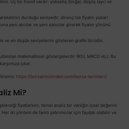
limi. Üç tür trend vardır: yükseliş (boğa), düşüş (ayı) ve
areketinin durduğu seviyedir; direnç ise fiyatın yukarı
a yeni alıcılar ve yeni satıcılar girerek fiyatın yönünü
ek ve en düşük seviyelerini gösteren grafik türüdür.
llanılan matematiksel göstergelerdir (RSI, MACD vb.). Bu
karşımıza çıkar.
lirsiniz:
https://borsaninizinden.com/borsa-terimleri/
liz Mi?
leceği fiyatlarken, temel analiz bir varlığın içsel değerini
Her iki yöntem de farklı yatırımcılar için faydalı olabilir ve