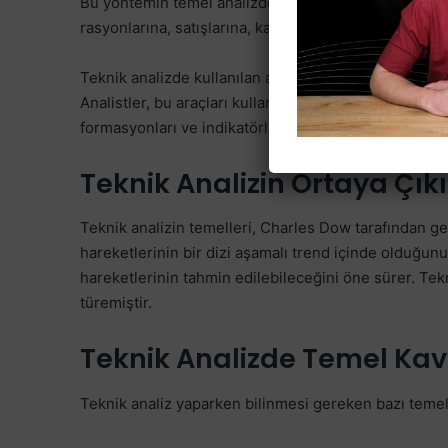
Bu yöntemin temel analizden farkı şudur:Bu yöntemle
rasyonlarına, satışlarına, karına değil, yalnızca ve ya
Teknik analizde kullanılan araçlar arasında grafikler, 
Analistler, bu araçları kullanarak trendleri, destek ve
formasyonları ve indikatörleri yorumlayarak alım-satım
Teknik Analizin Ortaya Çıkı
Teknik analizin temelleri, Charles Dow tarafından gel
hareketlerinin bir dizi aşamalı trend içinde olduğunu
hareketlerinin tahmin edilebileceğini öne sürer. Tek
türemiştir.
Teknik Analizde Temel Ka
Teknik analiz yaparken bilinmesi gereken bazı temel 