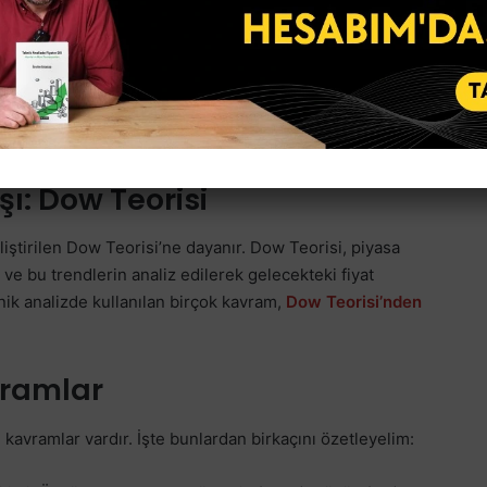
 ilgili menkulün finansal durumlarına, bilançosuna,
lnızca piyasa verilerine odaklanırsınız.
göstergeler, formasyonlar ve fiyat hareketleri yer alır.
 direnç seviyelerini, price action konseptlerini,
 kararları alırlar.
şı: Dow Teorisi
iştirilen Dow Teorisi’ne dayanır. Dow Teorisi, piyasa
 ve bu trendlerin analiz edilerek gelecekteki fiyat
nik analizde kullanılan birçok kavram,
Dow Teorisi’nden
vramlar
kavramlar vardır. İşte bunlardan birkaçını özetleyelim: