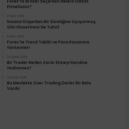
Forex’te Broker Seçerken Nelere Dikkat
Etmelisiniz?
9 Mart 2026
İnsanın Düşerken Bir Süreliğine Uçuyormuş
Gibi Hissetmesi Ne Tuhaf
6 Mart 2026
Forex’te Trend Takibi ve Para Kazanma
Yöntemleri
24 Şubat 2026
Bir Trader Neden Zarar Etmeyi Kendine
Yediremez?
16 Şubat 2026
Bu Meslekte Over Trading Derler Bir Bela
Vardır