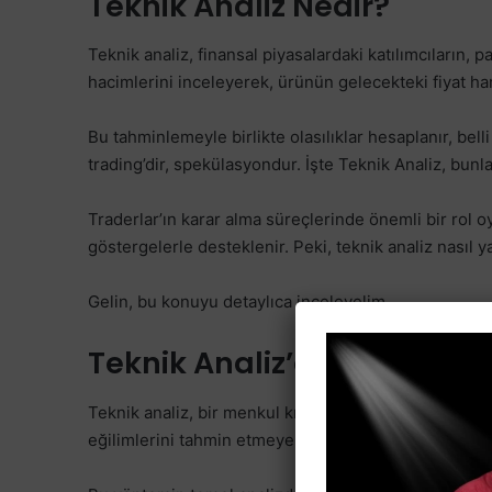
Teknik Analiz Nedir?
Teknik analiz, finansal piyasalardaki katılımcıların, 
hacimlerini inceleyerek, ürünün gelecekteki fiyat har
Bu tahminlemeyle birlikte olasılıklar hesaplanır, belli 
trading’dir, spekülasyondur. İşte Teknik Analiz, bunlar
Traderlar’ın karar alma süreçlerinde önemli bir rol o
göstergelerle desteklenir. Peki, teknik analiz nasıl y
Gelin, bu konuyu detaylıca inceleyelim.
Teknik Analiz’e Başlarken
Teknik analiz, bir menkul kıymetin geçmiş fiyat harek
eğilimlerini tahmin etmeye çalışan bir analiz yöntemi