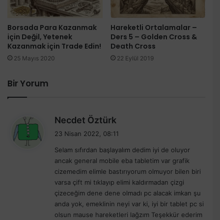
Borsada Para Kazanmak
Hareketli Ortalamalar –
için Değil, Yetenek
Ders 5 – Golden Cross &
Kazanmak için Trade Edin!
Death Cross
25 Mayıs 2020
22 Eylül 2019
Bir Yorum
d
Necdet Öztürk
e
23 Nisan 2022, 08:11
d
Selam sıfırdan başlayalım dedim iyi de oluyor
i
ancak general mobile eba tabletim var grafik
k
cizemedim elimle bastırıyorum olmuyor bilen biri
i
varsa çift mi tıklayıp elimi kaldırmadan çizgi
:
çizeceğim dene dene olmadı pc alacak imkan şu
anda yok, emeklinin neyi var ki, iyi bir tablet pc si
olsun mause hareketleri lağzım Teşekkür ederim