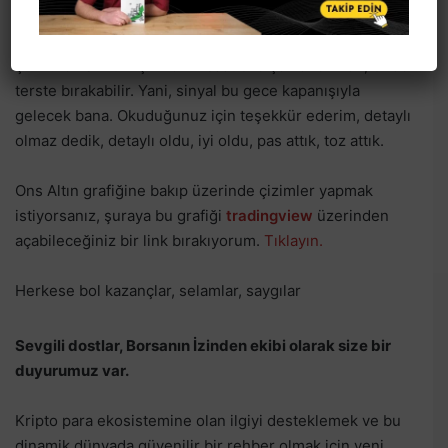
Özetin özeti, mum böyle kapatırsa, Pazartesi sabahtan
misler gibi bir XAUUSD Longum olacak. Şimdi açmam,
çünkü ONS Altın için 10-12 saat bile çok önemlidir, birden
terste bırakabilir. Yani, sinyal bu gece kapanışıyla
gelecek bana. Okuduğunuz için teşekkür ederim, detaylı
olmaz dedik, detaylı oldu, iyi oldu, pas attık, toz attık.
Ons Altın grafiğine bakıp üzerinde çizimler yapmak
istiyorsanız, şuraya bu grafiği
tradingview
üzerinden
açabileceğiniz bir link bırakıyorum.
Tıklayın.
Herkese bol kazançlar, selamlar, saygılar
Sevgili dostlar, Borsanın İzinden ekibi olarak size bir
duyurumuz var.
Kripto para ekosistemine olan ilgiyi desteklemek ve bu
dinamik dünyada güvenilir bir rehber olmak için yeni