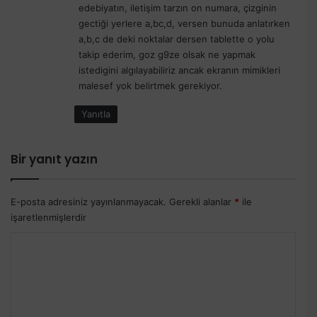
edebiyatın, iletişim tarzın on numara, çizginin
gectiği yerlere a,bc,d, versen bunuda anlatırken
a,b,c de deki noktalar dersen tablette o yolu
takip ederim, goz g9ze olsak ne yapmak
istedigini algılayabiliriz ancak ekranın mimikleri
malesef yok belirtmek gerekiyor.
Yanıtla
Bir yanıt yazın
E-posta adresiniz yayınlanmayacak.
Gerekli alanlar
*
ile
işaretlenmişlerdir
Y
o
r
u