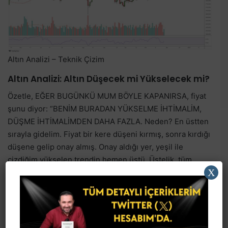
Altın Analizi – Teknik Çizim
Altın Analizi: Altın Düşecek mi Yükselecek mi?
Özetle, EĞER BUGÜNKÜ MUM BÖYLE KAPANIRSA, fiyat
şunu diyor: “BENİM BURADAN YÜKSELME İHTİMALİM,
DÜŞME İHTİMALİMDEN DAHA FAZLA. Neden? En üstten
sırayla gidelim. Fiyat bir kere düşeni kırmış, sonra kırdığı
düşene gelip onay almış. Onay aldığı yer, yeşil ile
çizdiğim yükselen trendin hemen üstü. Üstelik, tüm
X
önemli hareketli ortalamaların da tam oraya denk gelmiş,
bir de iki güzel fibo düzeltme seviyesinin orada. Üstelik,
dalga yapısı da bullish olarak güncellenmiş, yükseliş
lehine dönmüş.