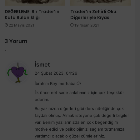
DEĞERLEME: Bir Trader’ın
Trader’ın Zehirli Oku:
Kafa Bulanıklığı
Diğerleriyle Kıyas
22 Mayıs 2021
19 Nisan 2021
3 Yorum
d
İsmet
e
24 Şubat 2023, 04:26
d
İbrahim Bey merhaba 🙂
i
k
İlk önce net sade anlatımınız için çok teşekkür
i
ederim.
:
Bu yazınızda diğerleri gibi ders niteliğinde çok
faydalı olmuş. Almak isteyene çok değerli bilgiler
var. Benim yazılarınızda en çok beğendiğim
motive edici ve psikolojimizi sağlam tutmamıza
yardımcı olacak o güzel cümleleriniz.