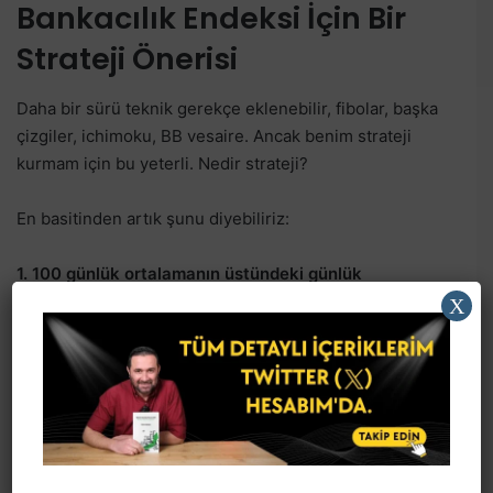
Bankacılık Endeksi İçin Bir
Strateji Önerisi
Daha bir sürü teknik gerekçe eklenebilir, fibolar, başka
çizgiler, ichimoku, BB vesaire. Ancak benim strateji
kurmam için bu yeterli. Nedir strateji?
En basitinden artık şunu diyebiliriz:
1. 100 günlük ortalamanın üstündeki günlük
kapanışlarda ayağımızın birini suya sokabiliriz.
X
2. Takoz kırılımından sonra da ayağımızı komple suya
sokabiliriz.
Ondan öncesi benim için risklidir. İşte bu cümleler bir
strateji. Neden bunlar bir strateji? Çünkü giriş şartlarını