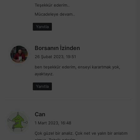
Teşekkür ederim..
Mücadeleye devam..
Yanıtla
d
Borsanın İzinden
e
26 Şubat 2023, 19:51
d
ben teşekkür ederim, enseyi karartmak yok,
i
ayaktayız.
k
i
Yanıtla
:
d
Can
e
1 Mart 2023, 16:48
d
Çok güzel bir analiz. Çok net ve yalın bir anlatım
i
olmuş. Tebrik ederim.