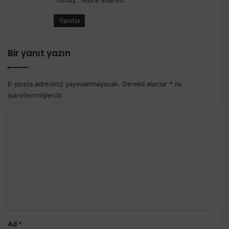
k
i
Yanıtla
:
Bir yanıt yazın
E-posta adresiniz yayınlanmayacak.
Gerekli alanlar
*
ile
işaretlenmişlerdir
Y
o
r
u
m
*
Ad
*