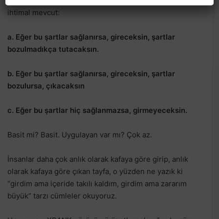
belirliyor. Neye göre gireceğini sana anlatıyor. O zaman 3
ihtimal mevcut:
a. Eğer bu şartlar sağlanırsa, gireceksin, şartlar
bozulmadıkça tutacaksın.
b. Eğer bu şartlar sağlanırsa, gireceksin, şartlar
bozulursa, çıkacaksın
c. Eğer bu şartlar hiç sağlanmazsa, girmeyeceksin.
Basit mi? Basit. Uygulayan var mı? Çok az.
İnsanlar daha çok anlık olarak kafaya göre girip, anlık
olarak kafaya göre çıkan tayfa, o yüzden ne yazık ki
“girdim ama içeride takılı kaldım, girdim ama zararım
büyük” tarzı cümleler okuyoruz.