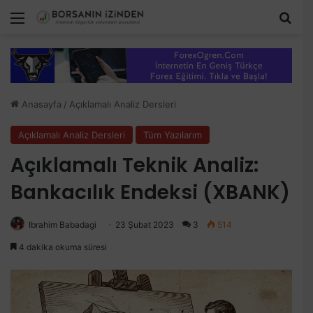
Menü
Aram
Anasayfa
/
Açıklamalı Analiz Dersleri
Açıklamalı Analiz Dersleri
Tüm Yazılarım
Açıklamalı Teknik Analiz:
Bankacılık Endeksi (XBANK)
Ibrahim Babadagi
23 Şubat 2023
3
514
4 dakika okuma süresi