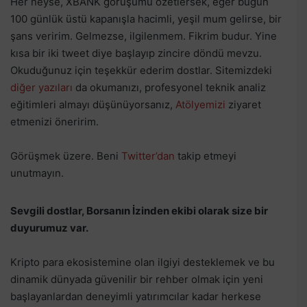
Her neyse, XBANK görüşümü özetlersek, eğer bugün
100 günlük üstü kapanışla hacimli, yeşil mum gelirse, bir
şans veririm. Gelmezse, ilgilenmem. Fikrim budur. Yine
kısa bir iki tweet diye başlayıp zincire döndü mevzu.
Okuduğunuz için teşekkür ederim dostlar. Sitemizdeki
diğer yazıları
da okumanızı, profesyonel teknik analiz
eğitimleri almayı düşünüyorsanız,
Atölyemizi
ziyaret
etmenizi öneririm.
Görüşmek üzere. Beni
Twitter’dan
takip etmeyi
unutmayın.
Sevgili dostlar, Borsanın İzinden ekibi olarak size bir
duyurumuz var.
Kripto para ekosistemine olan ilgiyi desteklemek ve bu
dinamik dünyada güvenilir bir rehber olmak için yeni
başlayanlardan deneyimli yatırımcılar kadar herkese