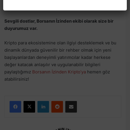
göstergeler de dikkate alınmalıdır.
Sevgili dostlar, Borsanın İzinden ekibi olarak size bir
duyurumuz var.
Kripto para ekosistemine olan ilgiyi desteklemek ve bu
dinamik dünyada güvenilir bir rehber olmak için yeni
başlayanlardan deneyimli yatırımcılar kadar herkese
değer katacak anlaşılır ve uygulanabilir bilgileri
paylaştığımız
Borsanın İzinden Kripto’ya
hemen göz
atabilirsiniz!
Facebook
X
LinkedIn
Reddit
E-Posta ile paylaş