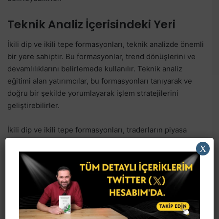
Teknik Analiz İçerisindeki Yeri
İkili dip ve ikili tepe formasyonları, teknik analizde önemli
bir yere sahiptir. Bu formasyonlar, trend dönüşlerini ve
devamlılıklarını belirlemede kullanılır. Teknik analiz
eğitimi alan yatırımcılar, bu formasyonları tanıyarak ve
doğru bir şekilde yorumlayarak işlem stratejilerini
geliştirebilirler.
İkili dip ve ikili tepe formasyonları, traderların piyasa
trendlerini analiz etmelerine ve işlem stratejilerini
X
optimize etmelerine yardımcı olur.
Bu formasyonlar, grafiklerde kolayca tanınabilir ve
yorumlanabilir. Ancak, her zaman doğru sinyaller
vermeyebilir ve yanıltıcı olabilirler. Bu nedenle,
formasyonların geçerliliğini teyit etmek için diğer teknik