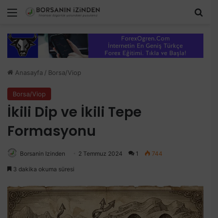
Menü
Ara
Anasayfa
/
Borsa/Viop
Borsa/Viop
İkili Dip ve İkili Tepe
Formasyonu
Borsanin Izinden
2 Temmuz 2024
1
744
3 dakika okuma süresi