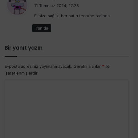
e
11 Temmuz 2024, 17:25
d
Elinize sağlık, her satırı tecrube tadında
i
k
Yanıtla
i
:
Bir yanıt yazın
E-posta adresiniz yayınlanmayacak.
Gerekli alanlar
*
ile
işaretlenmişlerdir
Y
o
r
u
m
*