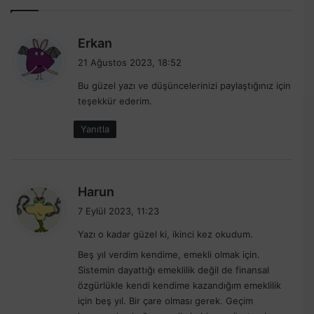
d
Erkan
e
21 Ağustos 2023, 18:52
d
Bu güzel yazı ve düşüncelerinizi paylaştığınız için
i
teşekkür ederim.
k
i
Yanıtla
:
d
Harun
e
7 Eylül 2023, 11:23
d
Yazı o kadar güzel ki, ikinci kez okudum.
i
k
Beş yıl verdim kendime, emekli olmak için.
i
Sistemin dayattığı emeklilik değil de finansal
özgürlükle kendi kendime kazandığım emeklilik
:
için beş yıl. Bir çare olması gerek. Geçim