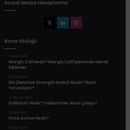
Sosyal Medya Hesaplarımız
X
LinkedIn
Instagram
Borsa Sözlüğü
5 Mayıs 2025
​Margin Call Nedir? Margin Call İşleminde Merak
Edilenler​
21 Ocak 2024
RSI (Relative Strength Index) Nedir? Nasıl
Yorumlanır?
11 Ağustos 2022
İndikatör Nedir? İndikatörler Nasıl Çalışır?
13 Ocak 2021
Price Action Nedir?
18 Mart 2019