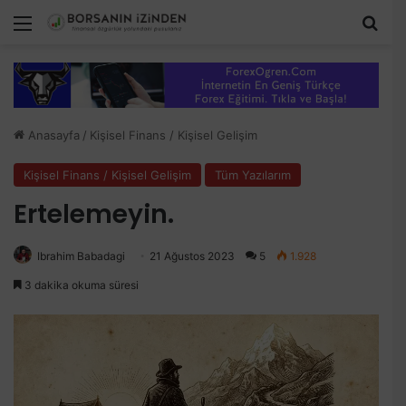
Menü
Aram
Anasayfa
/
Kişisel Finans / Kişisel Gelişim
Kişisel Finans / Kişisel Gelişim
Tüm Yazılarım
Ertelemeyin.
Ibrahim Babadagi
21 Ağustos 2023
5
1.928
3 dakika okuma süresi