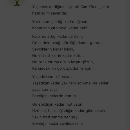
d
Yaşamak dediğinle ilgili bir Can Yücel şiirini
i
hatırladım sayende.
k
i
Yerin seni çektiği kadar ağırsın,
Kanatların çırpındığı kadar hafif..
:
Kalbinin attığı kadar canlısın,
Gözlerinin uzağı gördüğü kadar genç…
Sevdiklerin kadar iyisin,
Nefret ettiklerin kadar kötü..
Ne renk olursa olsun kaşın gözün,
Karşındakinin gördüğüdür rengin..
Yaşadıklarını kâr sayma:
Yaşadığın kadar yakınsın sonuna; ne kadar
yaşarsan yaşa,
Sevdiğin kadardır ömrün..
Gülebildiğin kadar mutlusun.
Üzülme, bil ki ağladığın kadar güleceksin
Sakın bitti sanma her şeyi,
Sevdiğin kadar sevileceksin.