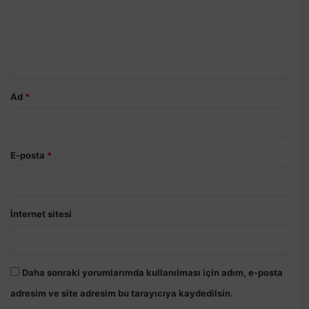
u
m
*
Ad
*
E-posta
*
İnternet sitesi
Daha sonraki yorumlarımda kullanılması için adım, e-posta
adresim ve site adresim bu tarayıcıya kaydedilsin.