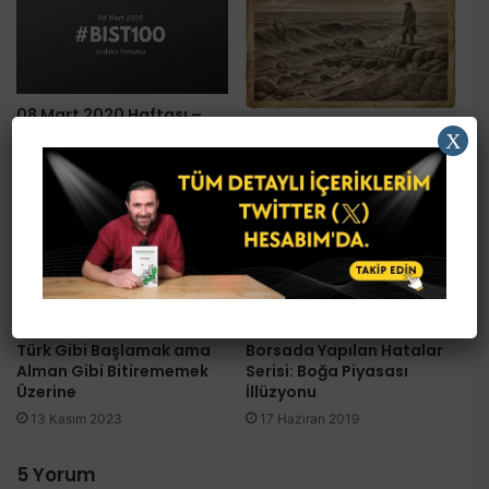
08 Mart 2020 Haftası –
Dow Teorisi Nedir: Dalga
Borsa Değerlendirmesi
X
Yapıları
11 Mart 2020
13 Mayıs 2021
Türk Gibi Başlamak ama
Borsada Yapılan Hatalar
Alman Gibi Bitirememek
Serisi: Boğa Piyasası
Üzerine
İllüzyonu
13 Kasım 2023
17 Haziran 2019
5 Yorum