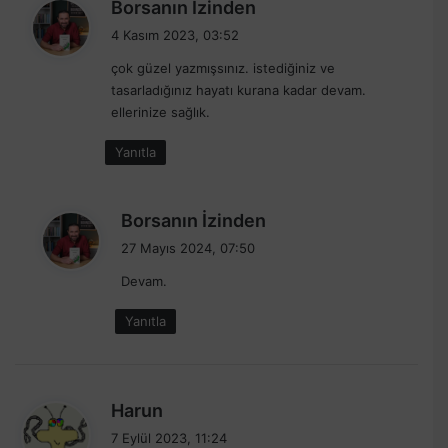
d
Borsanın İzinden
e
4 Kasım 2023, 03:52
d
çok güzel yazmışsınız. istediğiniz ve
i
tasarladığınız hayatı kurana kadar devam.
k
ellerinize sağlık.
i
:
Yanıtla
d
Borsanın İzinden
e
27 Mayıs 2024, 07:50
d
Devam.
i
k
Yanıtla
i
:
d
Harun
e
7 Eylül 2023, 11:24