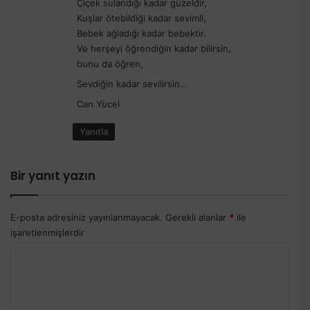
Çiçek sulandığı kadar güzeldir,
Kuşlar ötebildiği kadar sevimli,
Bebek ağladığı kadar bebektir.
Ve herşeyi öğrendiğin kadar bilirsin,
bunu da öğren,
Sevdiğin kadar sevilirsin…
Can Yücel
Yanıtla
Bir yanıt yazın
E-posta adresiniz yayınlanmayacak.
Gerekli alanlar
*
ile
işaretlenmişlerdir
Y
o
r