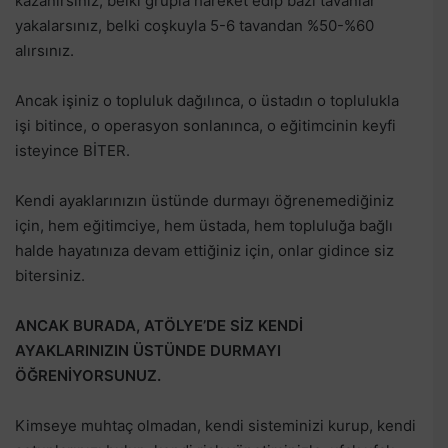
kazanırsınız, belki grupla hareket edip bazı tavanlar
yakalarsınız, belki coşkuyla 5-6 tavandan %50-%60
alırsınız.
Ancak işiniz o topluluk dağılınca, o üstadın o toplulukla
işi bitince, o operasyon sonlanınca, o eğitimcinin keyfi
isteyince BİTER.
Kendi ayaklarınızın üstünde durmayı öğrenemediğiniz
için, hem eğitimciye, hem üstada, hem topluluğa bağlı
halde hayatınıza devam ettiğiniz için, onlar gidince siz
bitersiniz.
ANCAK BURADA, ATÖLYE’DE SİZ KENDİ
AYAKLARINIZIN ÜSTÜNDE DURMAYI
ÖĞRENİYORSUNUZ.
Kimseye muhtaç olmadan, kendi sisteminizi kurup, kendi