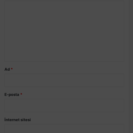
Y
o
r
u
m
*
Ad
*
E-posta
*
İnternet sitesi