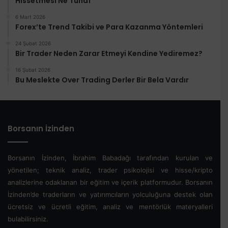
Hissetmesi Ne Tuhaf
6 Mart 2026
Forex’te Trend Takibi ve Para Kazanma Yöntemleri
24 Şubat 2026
Bir Trader Neden Zarar Etmeyi Kendine Yediremez?
16 Şubat 2026
Bu Meslekte Over Trading Derler Bir Bela Vardır
Borsanın İzinden
Borsanın İzinden, İbrahim Babadağı tarafından kurulan ve
yönetilen; teknik analiz, trader psikolojisi ve hisse/kripto
analizlerine odaklanan bir eğitim ve içerik platformudur. Borsanın
İzinden’de traderların ve yatırımcıların yolculuğuna destek olan
ücretsiz ve ücretli eğitim, analiz ve mentörlük materyalleri
bulabilirsiniz.