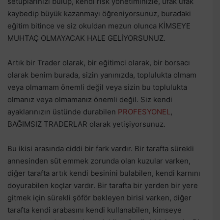
setuplarınızı bulup, kendi risk yönetiminizle, ufak ufak
kaybedip büyük kazanmayı öğreniyorsunuz, buradaki
eğitim bitince ve siz okuldan mezun olunca KİMSEYE
MUHTAÇ OLMAYACAK HALE GELİYORSUNUZ.
Artık bir Trader olarak, bir eğitimci olarak, bir borsacı
olarak benim burada, sizin yanınızda, toplulukta olmam
veya olmamam önemli değil veya sizin bu toplulukta
olmanız veya olmamanız önemli değil. Siz kendi
ayaklarınızın üstünde durabilen
PROFESYONEL
,
BAĞIMSIZ TRADERLAR olarak yetişiyorsunuz.
Bu ikisi arasında ciddi bir fark vardır. Bir tarafta sürekli
annesinden süt emmek zorunda olan kuzular varken,
diğer tarafta artık kendi besinini bulabilen, kendi karnını
doyurabilen koçlar vardır. Bir tarafta bir yerden bir yere
gitmek için sürekli şöför bekleyen birisi varken, diğer
tarafta kendi arabasını kendi kullanabilen, kimseye