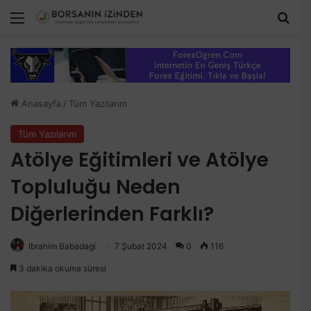
Menü
Aram
Anasayfa
/
Tüm Yazılarım
Tüm Yazılarım
Atölye Eğitimleri ve Atölye
Topluluğu Neden
Diğerlerinden Farklı?
Ibrahim Babadagi
7 Şubat 2024
0
116
3 dakika okuma süresi