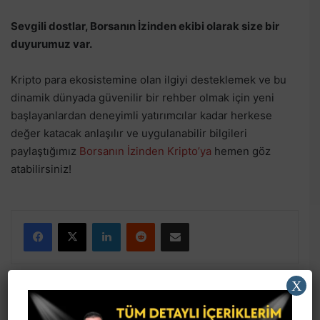
Sevgili dostlar, Borsanın İzinden ekibi olarak size bir
duyurumuz var.
Kripto para ekosistemine olan ilgiyi desteklemek ve bu
dinamik dünyada güvenilir bir rehber olmak için yeni
başlayanlardan deneyimli yatırımcılar kadar herkese
değer katacak anlaşılır ve uygulanabilir bilgileri
paylaştığımız
Borsanın İzinden Kripto’ya
hemen göz
atabilirsiniz!
Facebook
X
LinkedIn
Reddit
E-Posta ile paylaş
X