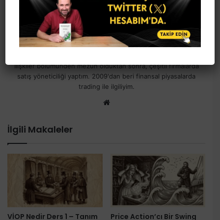
Ibrahim Babadagi
1984 yılında İzmir'de doğdum. Ege Üniversitesi Uluslararası
İlişkiler bölümünden mezun olduktan sonra, çeşitli firmalarda
satış yöneticiliği yaptım. 2009'dan beri finansal piyasalarda
trading ile ilgiliyim.
Web
sitesi
İlgili Makaleler
VİOP Nedir Ders 1 – Tanım
Price Action’cı Bir Swing