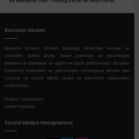
Bu Meslekte Over Trading Derler Bir Bela Vardır
Borsanın İzinden
Borsanın İzinden, İbrahim Babadağı tarafından kurulan ve
yönetilen; teknik analiz, trader psikolojisi ve hisse/kripto
analizlerine odaklanan bir eğitim ve içerik platformudur. Borsanın
İzinden’de traderların ve yatırımcıların yolculuğuna destek olan
ücretsiz ve ücretli eğitim, analiz ve mentörlük materyalleri
bulabilirsiniz.
Kullanıcı Sözleşmesi
Gizlilik Politikası
Sosyal Medya Hesaplarımız