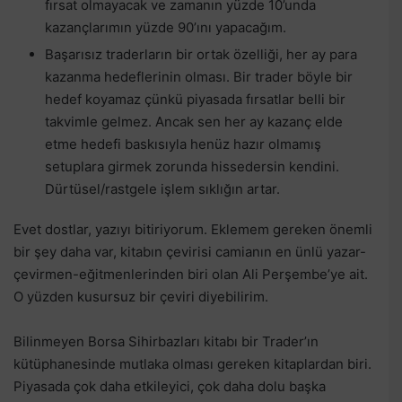
fırsat olmayacak ve zamanın yüzde 10’unda
kazançlarımın yüzde 90’ını yapacağım.
Başarısız traderların bir ortak özelliği, her ay para
kazanma hedeflerinin olması. Bir trader böyle bir
hedef koyamaz çünkü piyasada fırsatlar belli bir
takvimle gelmez. Ancak sen her ay kazanç elde
etme hedefi baskısıyla henüz hazır olmamış
setuplara girmek zorunda hissedersin kendini.
Dürtüsel/rastgele işlem sıklığın artar.
Evet dostlar, yazıyı bitiriyorum. Eklemem gereken önemli
bir şey daha var, kitabın çevirisi camianın en ünlü yazar-
çevirmen-eğitmenlerinden biri olan Ali Perşembe’ye ait.
O yüzden kusursuz bir çeviri diyebilirim.
Bilinmeyen Borsa Sihirbazları kitabı bir Trader’ın
kütüphanesinde mutlaka olması gereken kitaplardan biri.
Piyasada çok daha etkileyici, çok daha dolu başka