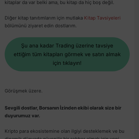
kitaplar da var belki ama, bu kitap da hiç boş değil.
Diğer kitap tanıtımlarım için mutlaka
Kitap Tavsiyeleri
bölümünü ziyaret edin dostlarım.
Şu ana kadar Trading üzerine tavsiye
ettiğim tüm kitapları görmek ve satın almak
için tıklayın!
Görüşmek üzere.
Sevgili dostlar, Borsanın İzinden ekibi olarak size bir
duyurumuz var.
Kripto para ekosistemine olan ilgiyi desteklemek ve bu
dinamik dünyada güvenilir bir rehber olmak için yeni