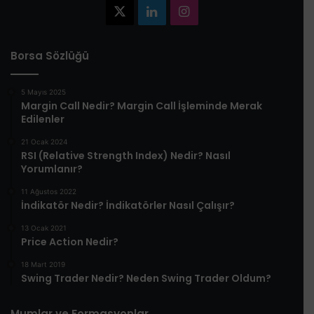
X
LinkedIn
Instagram
Borsa Sözlüğü
5 Mayıs 2025
​Margin Call Nedir? Margin Call İşleminde Merak
Edilenler​
21 Ocak 2024
RSI (Relative Strength Index) Nedir? Nasıl
Yorumlanır?
11 Ağustos 2022
İndikatör Nedir? İndikatörler Nasıl Çalışır?
13 Ocak 2021
Price Action Nedir?
18 Mart 2019
Swing Trader Nedir? Neden Swing Trader Oldum?
Mumlar ve Formasyonlar