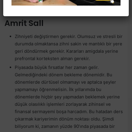
süre hiçbir şey kazanamazsın, bazen 1 ay içerisinde
11 aylık para kazanırsın.
Amrit Sall
Zihniyeti değiştirmen gerekir. Olumsuz ve stresli bir
durumda olmaktansa zihni sakin ve mantıklı bir yere
geri döndürmek gerekir. Kararları amigdala yerine
prefrontal korteksten alman gerekir.
Piyasada büyük fırsatlar her zaman gelir.
Gelmediğindeki dönem bekleme dönemidir. Bu
dönemlerde dürtüsel olmamayı ve aptalca şeyler
yapmamayı öğrenmelisin. İlk yıllarımda bu
dönemlerde hiçbir şey yapmadan beklemek yerine
düşük olasılıklı işlemleri zorlayarak zihinsel ve
finansal sermayemi boşa harcadım. Bu hatadan ders
çıkarmak kariyerimin dönüm noktası oldu. Şimdi
biliyorum ki, zamanın yüzde 90’ında piyasada bir