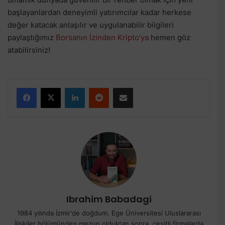
başlayanlardan deneyimli yatırımcılar kadar herkese
değer katacak anlaşılır ve uygulanabilir bilgileri
paylaştığımız
Borsanın İzinden Kripto’ya
hemen göz
atabilirsiniz!
Facebook
X
LinkedIn
Reddit
E-Posta ile paylaş
Ibrahim Babadagi
1984 yılında İzmir'de doğdum. Ege Üniversitesi Uluslararası
İlişkiler bölümünden mezun olduktan sonra, çeşitli firmalarda