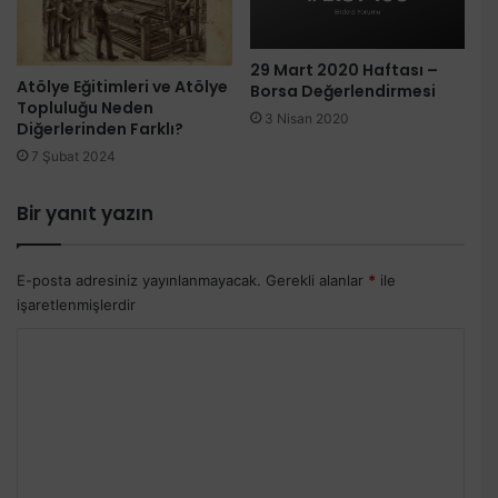
29 Mart 2020 Haftası –
Atölye Eğitimleri ve Atölye
Borsa Değerlendirmesi
Topluluğu Neden
3 Nisan 2020
Diğerlerinden Farklı?
7 Şubat 2024
Bir yanıt yazın
E-posta adresiniz yayınlanmayacak.
Gerekli alanlar
*
ile
işaretlenmişlerdir
Y
o
r
u
m