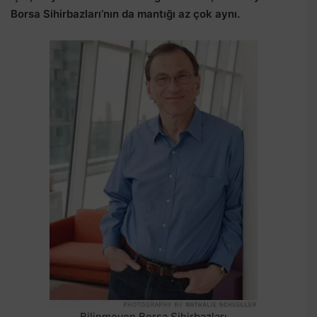
Borsa Sihirbazları’nın da mantığı az çok aynı.
Bilinmeyen Borsa Sihirbazları