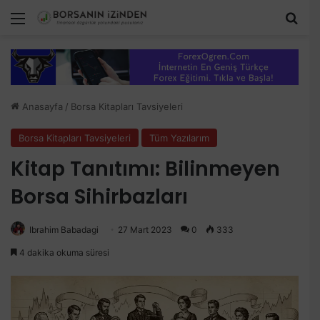
Menü
Aram
Anasayfa
/
Borsa Kitapları Tavsiyeleri
Borsa Kitapları Tavsiyeleri
Tüm Yazılarım
Kitap Tanıtımı: Bilinmeyen
Borsa Sihirbazları
Ibrahim Babadagi
27 Mart 2023
0
333
4 dakika okuma süresi