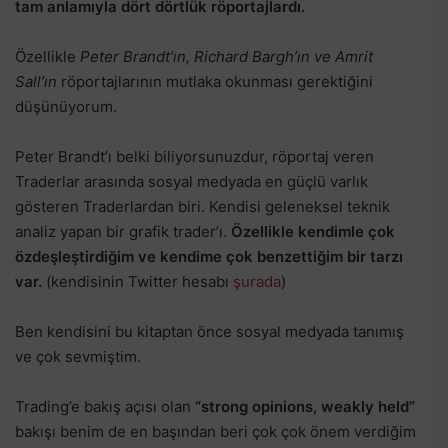
tam anlamıyla dört dörtlük röportajlardı.
Özellikle
Peter Brandt’ın, Richard Bargh’ın ve Amrit
Sall’ın
röportajlarının mutlaka okunması gerektiğini
düşünüyorum.
Peter Brandt’ı belki biliyorsunuzdur, röportaj veren
Traderlar arasında sosyal medyada en güçlü varlık
gösteren Traderlardan biri. Kendisi geleneksel teknik
analiz yapan bir grafik trader’ı.
Özellikle kendimle çok
özdeşleştirdiğim ve kendime çok benzettiğim bir tarzı
var.
(kendisinin Twitter hesabı
şurada
)
Ben kendisini bu kitaptan önce sosyal medyada tanımış
ve çok sevmiştim.
Trading’e bakış açısı olan
“strong opinions, weakly held”
bakışı benim de en başından beri çok çok önem verdiğim