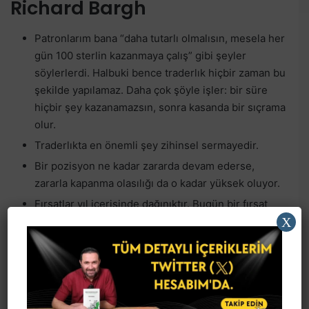
Richard Bargh
Patronlarım bana “daha tutarlı olmalısın, mesela her
gün 100 sterlin kazanmaya çalış” gibi şeyler
söylerlerdi. Halbuki bence traderlık hiçbir zaman bu
şekilde yapılamaz. Daha çok şöyle işler: bir süre
hiçbir şey kazanamazsın, sonra kasanda bir sıçrama
olur.
Traderlıkta en önemli şey zihinsel sermayedir.
Bir pozisyon ne kadar zararda devam ederse,
zararla kapanma olasılığı da o kadar yüksek oluyor.
Fırsatlar yıl içerisinde dağınıktır. Bugün bir fırsat
X
çıkar, belki 6 ay hiç fırsat çıkmaz. Bazı seneler
kazançların neredeyse tamamı 1-2 ayda gelir. Geri
kalan 10 ayda yatarsın. Düzenli gelir Trading’de
mümkün değildir.
Piyasada para düzensiz olarak akar. Bazen çok uzun