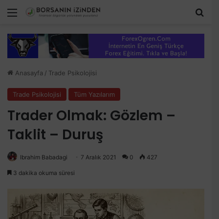
Menü
Aram
Anasayfa
/
Trade Psikolojisi
Trade Psikolojisi
Tüm Yazılarım
Trader Olmak: Gözlem –
Taklit – Duruş
Ibrahim Babadagi
7 Aralık 2021
0
427
3 dakika okuma süresi