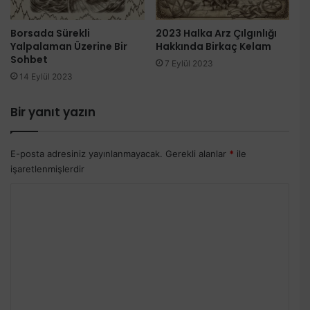
Borsada Sürekli
2023 Halka Arz Çılgınlığı
Yalpalaman Üzerine Bir
Hakkında Birkaç Kelam
Sohbet
7 Eylül 2023
14 Eylül 2023
Bir yanıt yazın
E-posta adresiniz yayınlanmayacak.
Gerekli alanlar
*
ile
işaretlenmişlerdir
Y
o
r
u
m
*