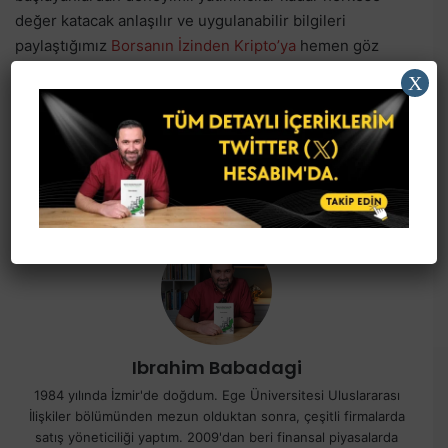
değer katacak anlaşılır ve uygulanabilir bilgileri
paylaştığımız
Borsanın İzinden Kripto’ya
hemen göz
atabilirsiniz!
X
Facebook
X
LinkedIn
Reddit
E-Posta ile paylaş
Ibrahim Babadagi
1984 yılında İzmir'de doğdum. Ege Üniversitesi Uluslararası
İlişkiler bölümünden mezun olduktan sonra, çeşitli firmalarda
satış yöneticiliği yaptım. 2009'dan beri finansal piyasalarda