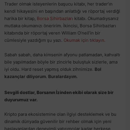
Trader olmak isteyenlerin başucu kitabı, her trader’ın
kendi hikayesini en başından anlattığı ve röportaj verdiği
harika bir kitap,
Borsa Sihirbazları
kitabı. Okumadıysanız
mutlaka okumanızı öneririm. İkincisi, Borsa Sihirbazları
kitabında bir röportaj veren William O’neil’in bir
cümlesiyle yazdığım şu yazı.
Okumak için tıklayın.
Sabah sabah, daha kimsenin afyonu patlamadan, kahvaltı
bile yapılmadan böyle bir zincirle buluştuk sizlerle, ama
iyi oldu. Hard reset yapmış olduk zihnimize.
Bol
kazançlar diliyorum. Buralardayım.
Sevgili dostlar, Borsanın İzinden ekibi olarak size bir
duyurumuz var.
Kripto para ekosistemine olan ilgiyi desteklemek ve bu
dinamik dünyada güvenilir bir rehber olmak için yeni
başlayanlardan deneyimli yatırımcılar kadar herkese