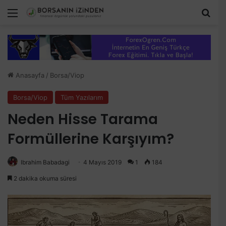
Menü
Aram
Anasayfa
/
Borsa/Viop
Borsa/Viop
Tüm Yazılarım
Neden Hisse Tarama
Formüllerine Karşıyım?
Ibrahim Babadagi
4 Mayıs 2019
1
184
2 dakika okuma süresi