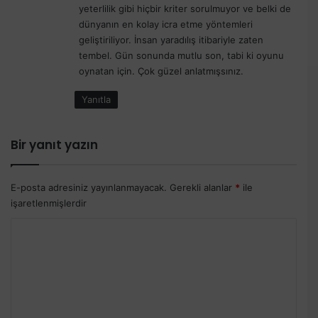
yeterlilik gibi hiçbir kriter sorulmuyor ve belki de
k
dünyanın en kolay icra etme yöntemleri
i
geliştiriliyor. İnsan yaradılış itibariyle zaten
:
tembel. Gün sonunda mutlu son, tabi ki oyunu
oynatan için. Çok güzel anlatmışsınız.
Yanıtla
Bir yanıt yazın
E-posta adresiniz yayınlanmayacak.
Gerekli alanlar
*
ile
işaretlenmişlerdir
Y
o
r
u
m