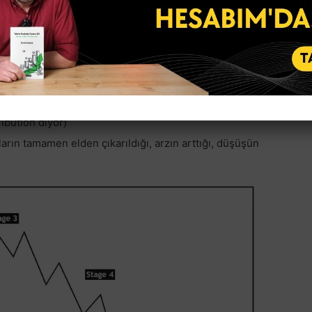
mulation dediği bölge)
yonu kırdığı, yukarı doğru iyi bir atak yaptığı, orta vade
 bölgesi. (Charles Dow’un Katılım dediği, Mark Up dediği
cevabı burada)
ların Akıllı Paradan yavaş yavaş çıktığı, Amatör Retail
ısı itibariyle bir “konsolidasyon”, bir “range” barındırır.
ibution diyor)
ların tamamen elden çıkarıldığı, arzın arttığı, düşüşün