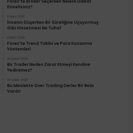
Forex’te Broker Seçerken Nelere Dikkat
Etmelisiniz?
9 Mart 2026
İnsanın Düşerken Bir Süreliğine Uçuyormuş
Gibi Hissetmesi Ne Tuhaf
6 Mart 2026
Forex’te Trend Takibi ve Para Kazanma
Yöntemleri
24 Şubat 2026
Bir Trader Neden Zarar Etmeyi Kendine
Yediremez?
16 Şubat 2026
Bu Meslekte Over Trading Derler Bir Bela
Vardır