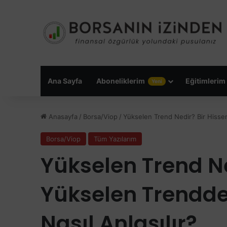
Ana Sayfa
Aboneliklerim
Eğitimlerim
Yeni
Anasayfa
/
Borsa/Viop
/
Yükselen Trend Nedir? Bir Hissen
Borsa/Viop
Tüm Yazılarım
Yükselen Trend Ne
Yükselen Trendde
Nasıl Anlaşılır?