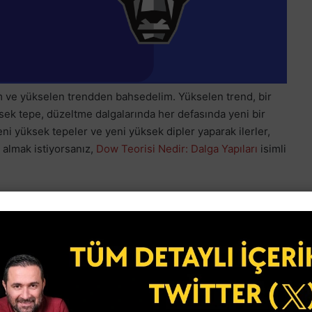
m ve yükselen trendden bahsedelim. Yükselen trend, bir
ksek tepe, düzeltme dalgalarında her defasında yeni bir
eni yüksek tepeler ve yeni yüksek dipler yaparak ilerler,
i almak istiyorsanız,
Dow Teorisi Nedir: Dalga Yapıları
isimli
ge 1-2-3-4 Açıklaması
endde Olup Olmadığı Nasıl Anlaşılır sorusuna bakalım. Mark
lga yapısının 4 aşamadan oluştuğuna inanıyor. 4 Stage
4 aşamadan oluşur.
, büyük para sahiplerinin maliyetlendiği konsolidasyon