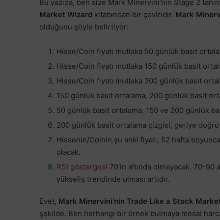
Bu yazıda, ben size Mark Minervini’nin Stage 2 tanım
Market Wizard
kitabından bir çeviridir.
Mark Minerv
olduğunu şöyle belirtiyor:
Hisse/Coin fiyatı mutlaka 50 günlük basit ortal
Hisse/Coin fiyatı mutlaka 150 günlük basit orta
Hisse/Coin fiyatı mutlaka 200 günlük basit ort
150 günlük basit ortalama, 200 günlük basit 
50 günlük basit ortalama, 150 ve 200 günlük 
200 günlük basit ortalama çizgisi, geriye doğru
Hissenin/Coinin şu anki fiyatı, 52 hafta boy
olacak.
RSI göstergesi
70’in altında olmayacak. 70-90 ar
yükseliş trendinde olması artıdır.
Evet,
Mark Minervini’nin Trade Like a Stock Mark
şekilde. Ben herhangi bir örnek bulmaya mesai har