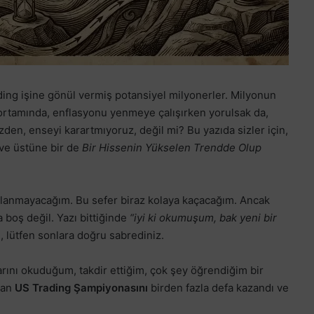
ding işine gönül vermiş potansiyel milyonerler. Milyonun
e ortamında, enflasyonu yenmeye çalışırken yorulsak da,
n, enseyi karartmıyoruz, değil mi? Bu yazıda sizler için,
ve üstüne bir de
Bir Hissenin Yükselen Trendde Olup
ullanmayacağım. Bu sefer biraz kolaya kaçacağım. Ancak
a boş değil. Yazı bittiğinde
“iyi ki okumuşum, bak yeni bir
 lütfen sonlara doğru sabrediniz.
plarını okuduğum, takdir ettiğim, çok şey öğrendiğim bir
ılan
US Trading Şampiyonasını
birden fazla defa kazandı ve