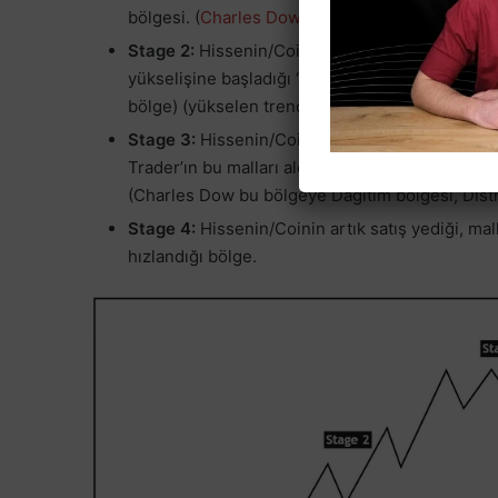
bölgesi. (
Charles Dow
’un Toplama dediği, Accu
Stage 2:
Hissenin/Coinin Stage 1’deki konsolidas
yükselişine başladığı “trend” bölgesi, yükseliş
bölge) (yükselen trend nedir sorusunun temel 
Stage 3:
Hissenin/Coinin tepede pik yaptığı, mal
Trader’ın bu malları aldığı bölge. Bu bölge de yap
(Charles Dow bu bölgeye Dağıtım bölgesi, Distr
Stage 4:
Hissenin/Coinin artık satış yediği, mal
hızlandığı bölge.