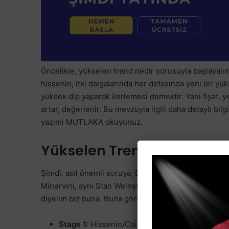
Öncelikle, yükselen trend nedir sorusuyla başlayalı
hissenin, itki dalgalarında her defasında yeni bir yü
yüksek dip yaparak ilerlemesi demektir. Yani fiyat, y
artar, değerlenir. Bu mevzuyla ilgili daha detaylı bilg
yazımı MUTLAKA okuyunuz.
Yükselen Trend Nedir? Sta
Şimdi, asıl önemli soruya, Bir Hissenin Yükselen Tr
Minervini, aynı Stan Weinstein gibi, bir hissenin da
diyelim biz buna. Buna göre, bir hissenin döngüsü 
Stage 1:
Hissenin/Coinin dip olduğu, toplandığı