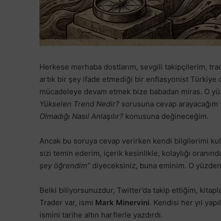
Herkese merhaba dostlarım, sevgili takipçilerim, tra
artık bir şey ifade etmediği bir enflasyonist Türkiy
mücadeleye devam etmek bize babadan miras. O yüzde
Yükselen Trend Nedir?
sorusuna cevap arayacağım 
Olmadığı Nasıl Anlaşılır?
konusuna değineceğim.
Ancak bu soruya cevap verirken kendi bilgilerimi k
sizi temin ederim, içerik kesinlikle, kolaylığı oranınd
şey öğrendim”
diyeceksiniz, buna eminim. O yüzden,
Belki biliyorsunuzdur, Twitter’da takip ettiğim, kita
Trader var, ismi
Mark Minervini
. Kendisi her yıl yap
ismini tarihe altın harflerle yazdırdı.