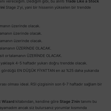
ını vereceğim. Dediğim gibi, bu alıntı
Trade Like a Stock
ini
Stage 2’yi, yani bir hissenin yükselen bir trendde
amanın üzerinde olacak.
lamanın üzerinde olacak.
alamanın üzerinde olacak.
ortalamanın ÜZERİNDE OLACAK.
basit ortalamanın ÜZERİNDE OLACAK.
 yaklaşık 4-5 haftadır yukarı doğru trendde olacak.
unca gördüğü EN DÜŞÜK FİYATTAN en az %25 daha yukarıda
ası olması ideal. RSI çizgisinin son 6-7 haftadır sağlam bir
et Wizard
kitabından, kendine göre
Stage 2’nin
tanımı bu
cayamadım ancak siz bulursanız yorumlar kısmında