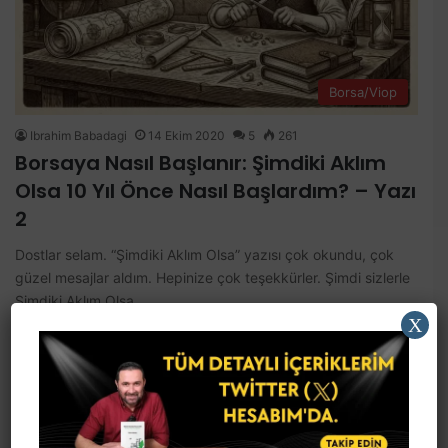
Borsa/Viop
Ibrahim Babadagi
14 Ekim 2020
5
261
Borsaya Nasıl Başlanır: Şimdiki Aklım
Olsa 10 Yıl Önce Nasıl Başlardım? – Yazı
2
Dostlar selam. “Şimdiki Aklım Olsa” yazısı çok okundu, çok
güzel mesajlar aldım. Hepinize çok teşekkürler. Şimdi sizlerle
Şimdiki Aklım Olsa…
X
Devamını Oku »