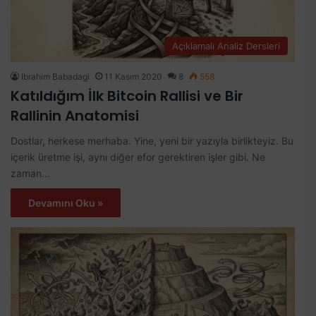
Açıklamalı Analiz Dersleri
Ibrahim Babadagi
11 Kasım 2020
8
558
Katıldığım İlk Bitcoin Rallisi ve Bir
Rallinin Anatomisi
Dostlar, herkese merhaba. Yine, yeni bir yazıyla birlikteyiz. Bu
içerik üretme işi, aynı diğer efor gerektiren işler gibi. Ne
zaman…
Devamını Oku »