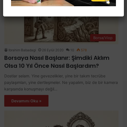
Borsa/Viop
Ibrahim Babadagi
26 Eylül 2020
10
578
Borsaya Nasıl Başlanır: Şimdiki Aklım
Olsa 10 Yıl Önce Nasıl Başlardım?
Dostlar selam. Yine gevezelikler, yine bir takım tecrübe
paylaşımları, yine dertleşmeler. Ne yapalım, biz de bir kamera
karşısında konuşmayı değil…
Devamını Oku »