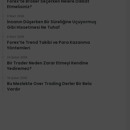
Forex’te Broker Seçerken Nelere Dikkat
Etmelisiniz?
9 Mart 2026
İnsanın Düşerken Bir Süreliğine Uçuyormuş
Gibi Hissetmesi Ne Tuhaf
6 Mart 2026
Forex’te Trend Takibi ve Para Kazanma
Yöntemleri
24 Şubat 2026
Bir Trader Neden Zarar Etmeyi Kendine
Yediremez?
16 Şubat 2026
Bu Meslekte Over Trading Derler Bir Bela
Vardır