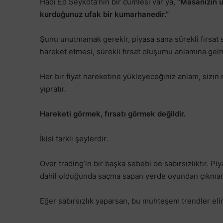
Hadi Ed Seykota’nın bir cümlesi var ya,
“Masanızın üz
kurduğunuz ufak bir kumarhanedir.”
Şunu unutmamak gerekir, piyasa sana sürekli fırsat s
hareket etmesi, sürekli fırsat oluşumu anlamına gel
Her bir fiyat hareketine yükleyeceğiniz anlam, sizin ri
yıpratır.
Hareketi görmek, fırsatı görmek değildir.
İkisi farklı şeylerdir.
Over trading’in bir başka sebebi de sabırsızlıktır. 
dahil olduğunda saçma sapan yerde oyundan çıkma
Eğer sabırsızlık yaparsan, bu muhteşem trendler eli