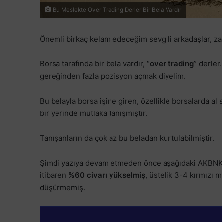
Bu Meslekte Over Trading Derler Bir Bela Vardır
Önemli birkaç kelam edeceğim sevgili arkadaşlar, z
Borsa tarafında bir bela vardır, “
over trading
” derler
gereğinden fazla pozisyon açmak diyelim.
Bu belayla borsa işine giren, özellikle borsalarda a
bir yerinde mutlaka tanışmıştır.
Tanışanların da çok az bu beladan kurtulabilmiştir.
Şimdi yazıya devam etmeden önce aşağıdaki AKBNK gr
itibaren
%60 civarı yükselmiş
, üstelik 3-4 kırmızı
düşürmemiş.