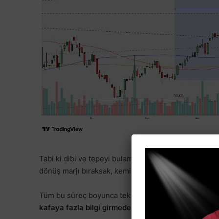
Tabi ki dibi ve tepeyi bulamayız, dolayısıyla bu %60
dönüş marjı bıraksak, kemiksiz %50’si var bu hareket
Tüm bu süreç boyunca tek yapmanız gereken
gün i
kafaya fazla bilgi girmeden, sadece fiyatı takip etm