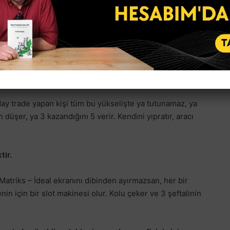
ğimizde, elimizde çok fazla sonuç çıkmaz.
üm grafiklerin son 1-2 ayı böyle.
alan yatırımcılar yararlanır, ya da trend takipçiliğini – swing
)
day trade yapan kişi tüm bu yükselişte ya tutunamaz, ya
n düşer, ya 3 kazandığını 5 verir. Kendini yıpratır, aracı
tir.
, Matriks – İdeal ekranını dibinden ayırmazsan, her bir
n için bir slot makinesi olur. Kolu çeker ve 3 şeftalinin