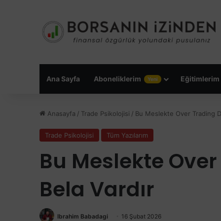
Ana Sayfa
Aboneliklerim
Eğitimlerim
Yeni
Anasayfa
/
Trade Psikolojisi
/
Bu Meslekte Over Trading De
Trade Psikolojisi
Tüm Yazılarım
Bu Meslekte Over 
Bela Vardır
Ibrahim Babadagi
16 Şubat 2026