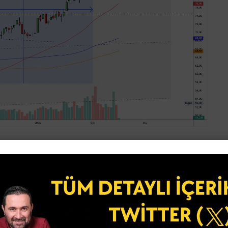
’ın tamamını alamayız, ancak %5 aşağıdan, %5 yukarıdan
in.
çi volatiliteden uzak durmak, kafayı karıştırmamak,
ek ve günlük-haftalık kapanışlarla bir strateji çizmekti.