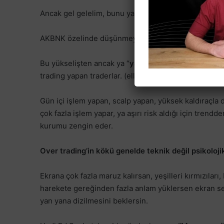
Ancak gel gelelim, bunu yapabilen kaç kişi var dedi
AKBNK özelinde düşünmeyin, açın bakın, neredeyse t
Bu yükselişten ancak ya “
yatırım
” amacıyla kağıtları 
trading yapan traderlar. (elliott, PA, Gann fark etmez
Gün içi işlem yapan, scalp yapan, yüksek kaldıraçla 
çok fazla işlem yapar, ya aşırı risk aldığı için trendde
kurumu zengin eder.
Over trading’in kökü genelde teknik değil psikolojik
Ekrana çok fazla maruz kalırsan, yeşilleri kırmızıları
harekete gereğinden fazla anlam yüklersen ekran seni
yan yana dizilmesini beklersin.