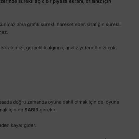
erinde sürekli açık bir piyasa ekranı, ofisiniz için
unmaz ama grafik sürekli hareket eder. Grafiğin sürekli
mez.
sk algınızı, gerçeklik algınızı, analiz yeteneğinizi çok
Piyasada doğru zamanda oyuna dahil olmak için de, oyuna
mak için de
SABIR
gerekir.
nden kayar gider.