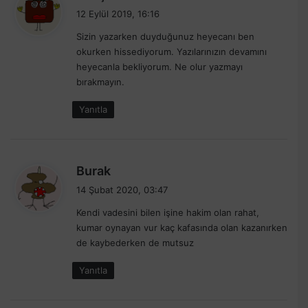
e
12 Eylül 2019, 16:16
d
Sizin yazarken duyduğunuz heyecanı ben
i
okurken hissediyorum. Yazılarınızın devamını
k
heyecanla bekliyorum. Ne olur yazmayı
i
bırakmayın.
:
Yanıtla
d
Burak
e
14 Şubat 2020, 03:47
d
Kendi vadesini bilen işine hakim olan rahat,
i
kumar oynayan vur kaç kafasında olan kazanırken
k
de kaybederken de mutsuz
i
:
Yanıtla