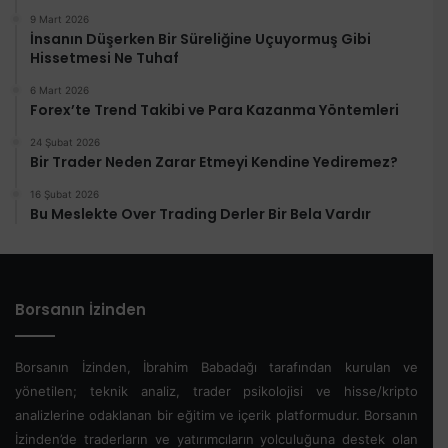
9 Mart 2026
İnsanın Düşerken Bir Süreliğine Uçuyormuş Gibi
Hissetmesi Ne Tuhaf
6 Mart 2026
Forex’te Trend Takibi ve Para Kazanma Yöntemleri
24 Şubat 2026
Bir Trader Neden Zarar Etmeyi Kendine Yediremez?
16 Şubat 2026
Bu Meslekte Over Trading Derler Bir Bela Vardır
Borsanın İzinden
Borsanın İzinden, İbrahim Babadağı tarafından kurulan ve
yönetilen; teknik analiz, trader psikolojisi ve hisse/kripto
analizlerine odaklanan bir eğitim ve içerik platformudur. Borsanın
İzinden’de traderların ve yatırımcıların yolculuğuna destek olan