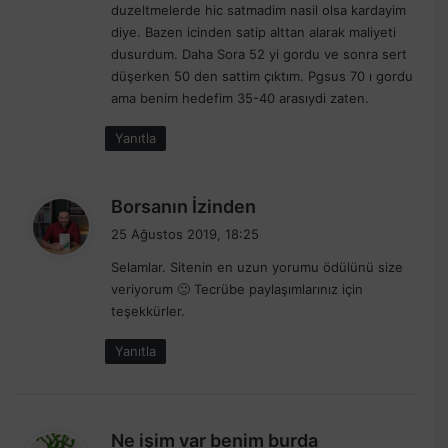
duzeltmelerde hic satmadim nasil olsa kardayim
diye. Bazen icinden satip alttan alarak maliyeti
dusurdum. Daha Sora 52 yi gordu ve sonra sert
düşerken 50 den sattim çıktım. Pgsus 70 ı gordu
ama benim hedefim 35-40 arasıydi zaten.
Yanıtla
d
Borsanın İzinden
e
25 Ağustos 2019, 18:25
d
Selamlar. Sitenin en uzun yorumu ödülünü size
i
veriyorum 🙂 Tecrübe paylaşımlarınız için
k
teşekkürler.
i
:
Yanıtla
d
Ne işim var benim burda