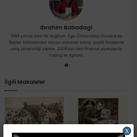
Ibrahim Babadagi
1984 yılında İzmir'de doğdum. Ege Üniversitesi Uluslararası
İlişkiler bölümünden mezun olduktan sonra, çeşitli firmalarda
satış yöneticiliği yaptım. 2009'dan beri finansal piyasalarda
trading ile ilgiliyim.
Web
sitesi
İlgili Makaleler
X
Nereden Geliyor Bu Wall
Teknik Analizde Sorulması