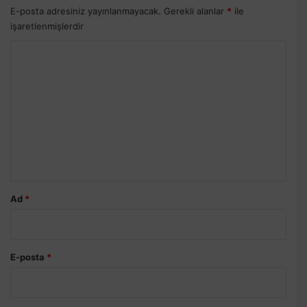
E-posta adresiniz yayınlanmayacak.
Gerekli alanlar
*
ile
işaretlenmişlerdir
Y
o
r
u
m
*
Ad
*
E-posta
*