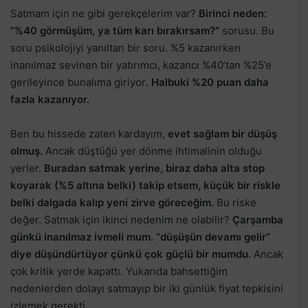
Satmam için ne gibi gerekçelerim var?
Birinci neden:
“%40 görmüşüm, ya tüm karı bırakırsam?”
sorusu. Bu
soru psikolojiyi yanıltan bir soru. %5 kazanırken
inanılmaz sevinen bir yatırımcı, kazancı %40’tan %25’e
gerileyince bunalıma giriyor
. Halbuki %20 puan daha
fazla kazanıyor.
Ben bu hissede zaten kardayım,
evet sağlam bir düşüş
olmuş.
Ancak düştüğü yer dönme ihtimalinin olduğu
yerler.
Buradan satmak yerine, biraz daha alta stop
koyarak (%5 altına belki) takip etsem, küçük bir riskle
belki dalgada kalıp yeni zirve göreceğim.
Bu riske
değer. Satmak için ikinci nedenim ne olabilir?
Çarşamba
günkü inanılmaz ivmeli mum. “düşüşün devamı gelir”
diye düşündürtüyor çünkü çok güçlü bir mumdu.
Ancak
çok kritik yerde kapattı. Yukarıda bahsettiğim
nedenlerden dolayı satmayıp bir iki günlük fiyat tepkisini
izlemek gerekti.