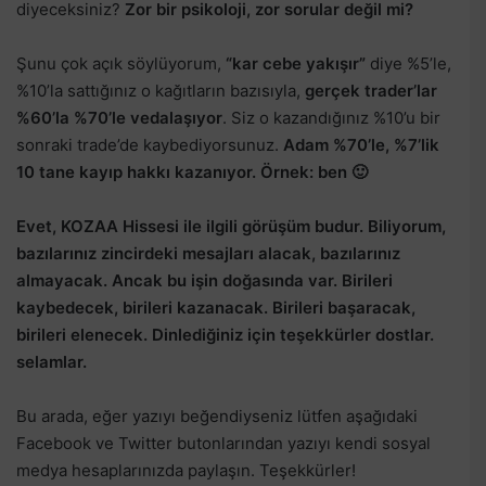
diyeceksiniz?
Zor bir psikoloji, zor sorular değil mi?
Şunu çok açık söylüyorum,
“kar cebe yakışır”
diye %5’le,
%10’la sattığınız o kağıtların bazısıyla,
gerçek trader’lar
%60’la %70’le vedalaşıyor
. Siz o kazandığınız %10’u bir
sonraki trade’de kaybediyorsunuz.
Adam %70’le, %7’lik
10 tane kayıp hakkı kazanıyor. Örnek: ben 🙂
Evet, KOZAA Hissesi ile ilgili görüşüm budur. Biliyorum,
bazılarınız zincirdeki mesajları alacak, bazılarınız
almayacak. Ancak bu işin doğasında var. Birileri
kaybedecek, birileri kazanacak. Birileri başaracak,
birileri elenecek. Dinlediğiniz için teşekkürler dostlar.
selamlar.
Bu arada, eğer yazıyı beğendiyseniz lütfen aşağıdaki
Facebook ve Twitter butonlarından yazıyı kendi sosyal
medya hesaplarınızda paylaşın. Teşekkürler!