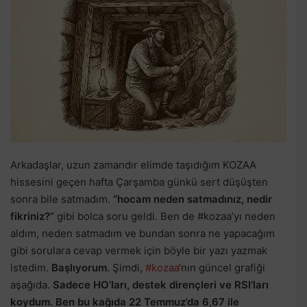
Arkadaşlar, uzun zamandır elimde taşıdığım KOZAA
hissesini geçen hafta Çarşamba günkü sert düşüşten
sonra bile satmadım.
“hocam neden satmadınız, nedir
fikriniz?”
gibi bolca soru geldi. Ben de #kozaa’yı neden
aldım, neden satmadım ve bundan sonra ne yapacağım
gibi sorulara cevap vermek için böyle bir yazı yazmak
istedim.
Başlıyorum
. Şimdi,
#kozaa
‘nın güncel grafiği
aşağıda.
Sadece HO’ları, destek dirençleri ve RSI’ları
koydum. Ben bu kağıda 22 Temmuz’da 6,67 ile