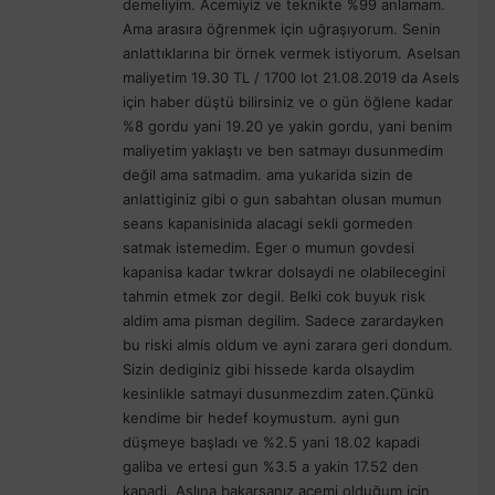
demeliyim. Acemiyiz ve teknikte %99 anlamam.
k
Ama arasıra öğrenmek için uğraşıyorum. Senin
i
anlattıklarına bir örnek vermek istiyorum. Aselsan
:
maliyetim 19.30 TL / 1700 lot 21.08.2019 da Asels
için haber düştü bilirsiniz ve o gün öğlene kadar
%8 gordu yani 19.20 ye yakin gordu, yani benim
maliyetim yaklaştı ve ben satmayı dusunmedim
değil ama satmadim. ama yukarida sizin de
anlattiginiz gibi o gun sabahtan olusan mumun
seans kapanisinida alacagi sekli gormeden
satmak istemedim. Eger o mumun govdesi
kapanisa kadar twkrar dolsaydi ne olabilecegini
tahmin etmek zor degil. Belki cok buyuk risk
aldim ama pisman degilim. Sadece zarardayken
bu riski almis oldum ve ayni zarara geri dondum.
Sizin dediginiz gibi hissede karda olsaydim
kesinlikle satmayi dusunmezdim zaten.Çünkü
kendime bir hedef koymustum. ayni gun
düşmeye başladı ve %2.5 yani 18.02 kapadi
galiba ve ertesi gun %3.5 a yakin 17.52 den
kapadi. Aslına bakarsanız acemi olduğum için