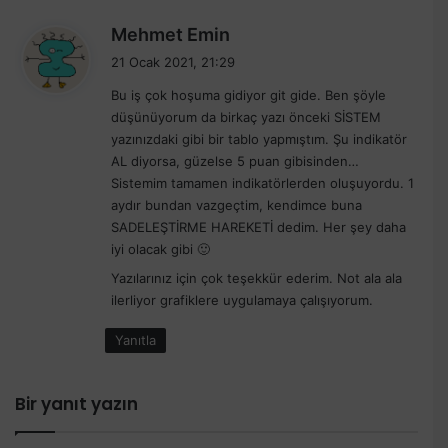
d
Mehmet Emin
e
21 Ocak 2021, 21:29
d
Bu iş çok hoşuma gidiyor git gide. Ben şöyle
i
düşünüyorum da birkaç yazı önceki SİSTEM
k
yazınızdaki gibi bir tablo yapmıştım. Şu indikatör
i
AL diyorsa, güzelse 5 puan gibisinden…
:
Sistemim tamamen indikatörlerden oluşuyordu. 1
aydır bundan vazgeçtim, kendimce buna
SADELEŞTİRME HAREKETİ dedim. Her şey daha
iyi olacak gibi 🙂
Yazılarınız için çok teşekkür ederim. Not ala ala
ilerliyor grafiklere uygulamaya çalışıyorum.
Yanıtla
Bir yanıt yazın