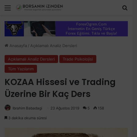
Menü
Aram
Anasayfa
/
Açıklamalı Analiz Dersleri
Açıklamalı Analiz Dersleri
Trade Psikolojisi
Tüm Yazılarım
KOZAA Hissesi ve Trading
Üzerine Bir Kaç Ders
Ibrahim Babadagi
23 Ağustos 2019
5
158
3 dakika okuma süresi