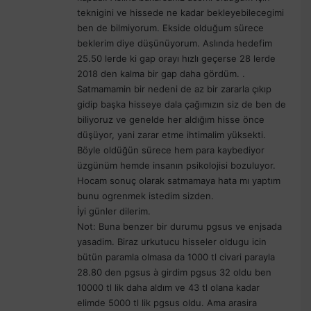
teknigini ve hissede ne kadar bekleyebilecegimi
ben de bilmiyorum. Ekside olduğum sürece
beklerim diye düşünüyorum. Aslında hedefim
25.50 lerde ki gap orayı hızlı geçerse 28 lerde
2018 den kalma bir gap daha gördüm. .
Satmamamin bir nedeni de az bir zararla çıkıp
gidip başka hisseye dala çağımızın siz de ben de
biliyoruz ve genelde her aldığım hisse önce
düşüyor, yani zarar etme ihtimalim yüksekti.
Böyle oldüğün sürece hem para kaybediyor
üzgünüm hemde insanın psikolojisi bozuluyor.
Hocam sonuç olarak satmamaya hata mı yaptım
bunu ogrenmek istedim sizden.
İyi günler dilerim.
Not: Buna benzer bir durumu pgsus ve enjsada
yasadim. Biraz urkutucu hisseler oldugu icin
bütün paramla olmasa da 1000 tl civari parayla
28.80 den pgsus à girdim pgsus 32 oldu ben
10000 tl lik daha aldım ve 43 tl olana kadar
elimde 5000 tl lik pgsus oldu. Ama arasira