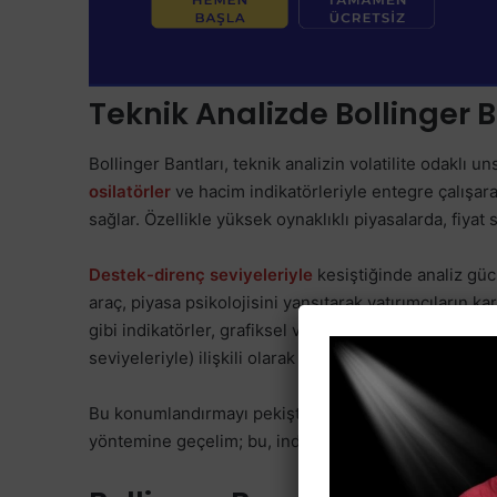
Teknik Analizde Bollinger B
Bollinger Bantları, teknik analizin volatilite odaklı un
osilatörler
ve hacim indikatörleriyle entegre çalışar
sağlar. Özellikle yüksek oynaklıklı piyasalarda, fiyat 
Destek-direnç seviyeleriyle
kesiştiğinde analiz gücü
araç, piyasa psikolojisini yansıtarak yatırımcıların kar
gibi indikatörler, grafiksel verileri istatistiksel tem
seviyeleriyle) ilişkili olarak daha anlamlı hale gelir.
Bu konumlandırmayı pekiştirmek için, Bollinger Ban
yöntemine geçelim; bu, indikatörün mantığını netleş