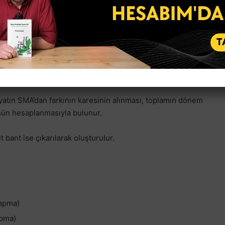
planır?
plere dayalıdır ve genellikle grafik platformlarında
volatilite kavramını derinleştirir.
Bu, son 20 dönemin (gün, saat vb.) kapanış fiyatlarının
basit hareketli ortalama (SMA) ile hesaplanır.
yatın SMA’dan farkının karesinin alınması, toplamın dönem
ünün hesaplanmasıyla bulunur.
 bant ise çıkarılarak oluşturulur.
Sapma)
apma)