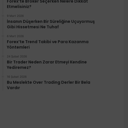
Forex’te Broker Seçerken Nelere Dikkat
Etmelisiniz?
9 Mart 2026
İnsanın Düşerken Bir Süreliğine Uçuyormuş
Gibi Hissetmesi Ne Tuhaf
6 Mart 2026
Forex’te Trend Takibi ve Para Kazanma
Yöntemleri
24 Şubat 2026
Bir Trader Neden Zarar Etmeyi Kendine
Yediremez?
16 Şubat 2026
Bu Meslekte Over Trading Derler Bir Bela
Vardır