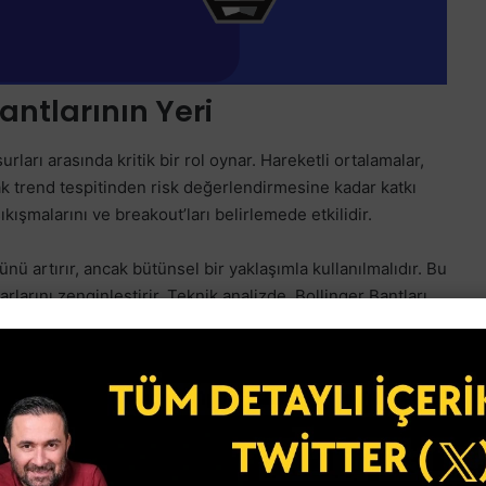
antlarının Yeri
surları arasında kritik bir rol oynar. Hareketli ortalamalar,
ak trend tespitinden risk değerlendirmesine kadar katkı
sıkışmalarını ve breakout’ları belirlemede etkilidir.
nü artırır, ancak bütünsel bir yaklaşımla kullanılmalıdır. Bu
arlarını zenginleştirir. Teknik analizde, Bollinger Bantları
ellere oturtur ve diğer kavramlarla (örneğin, Fibonacci
dı’nın matematiksel temelini oluşturan hesaplama
tirecek.