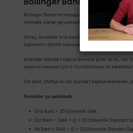
Bollinger Bandı Nasıl Hesa
Bollinger Bandı’nın hesaplanması, istatistiksel prensi
otomatik olarak gerçekleştirilir, ancak manuel anlayış 
Süreç, öncelikle orta bandın belirlenmesiyle başlar: 
toplamının dönem sayısına bölünmesiyle elde edilen 
Ardından standart sapma devreye girer ve bu, her fi
sayısına (varyans için n-1’e) bölünmesi ve karekök
Üst bant, SMA’ya iki kat standart sapma eklenerek; alt
Formüller şu şekildedir:
Orta Bant = 20 Dönemlik SMA
Üst Bant = SMA + (2 × 20 Dönemlik Standart 
Alt Bant = SMA – (2 × 20 Dönemlik Standart S