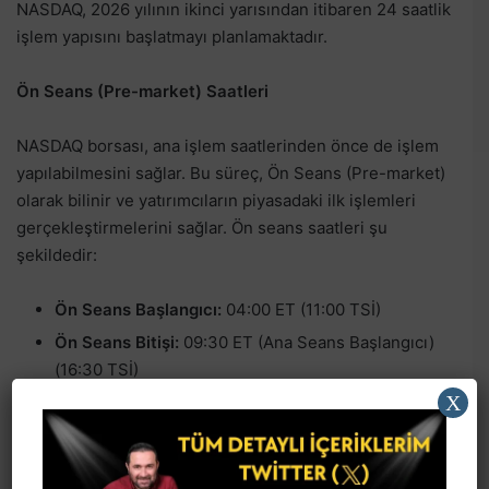
NASDAQ, 2026 yılının ikinci yarısından itibaren 24 saatlik
işlem yapısını başlatmayı planlamaktadır. ​
Ön Seans (Pre-market) Saatleri
NASDAQ borsası, ana işlem saatlerinden önce de işlem
yapılabilmesini sağlar. Bu süreç, Ön Seans (Pre-market)
olarak bilinir ve yatırımcıların piyasadaki ilk işlemleri
gerçekleştirmelerini sağlar. Ön seans saatleri şu
şekildedir:
Ön Seans Başlangıcı:
04:00 ET (11:00 TSİ)
Ön Seans Bitişi:
09:30 ET (Ana Seans Başlangıcı)
(16:30 TSİ)
X
Ön seans, yatırımcılara daha düşük hacimli ama aynı
zamanda daha volatil işlemler yapma fırsatı sunar. Bu
saatlerde yapılan işlemler genellikle büyük haberler ya