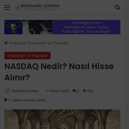
Menü
Ara
Anasayfa
/
Endeksler ve Piyasalar
Endeksler ve Piyasalar
NASDAQ Nedir? Nasıl Hisse
Alınır?
Borsanin Izinden
11 Nisan 2025
0
194
17 dakika okuma süresi