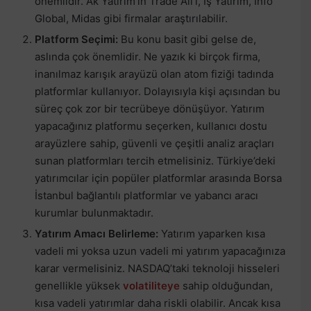
önemlidir. Ak Yatırım’ın Trade All’ı, İş Yatırım, Info
Global, Midas gibi firmalar araştırılabilir.
Platform Seçimi:
Bu konu basit gibi gelse de,
aslında çok önemlidir. Ne yazık ki birçok firma,
inanılmaz karışık arayüzü olan atom fiziği tadında
platformlar kullanıyor. Dolayısıyla kişi açısından bu
süreç çok zor bir tecrübeye dönüşüyor. Yatırım
yapacağınız platformu seçerken, kullanıcı dostu
arayüzlere sahip, güvenli ve çeşitli analiz araçları
sunan platformları tercih etmelisiniz. Türkiye’deki
yatırımcılar için popüler platformlar arasında Borsa
İstanbul bağlantılı platformlar ve yabancı aracı
kurumlar bulunmaktadır.
Yatırım Amacı Belirleme:
Yatırım yaparken kısa
vadeli mi yoksa uzun vadeli mi yatırım yapacağınıza
karar vermelisiniz. NASDAQ’taki teknoloji hisseleri
genellikle yüksek
volatiliteye
sahip olduğundan,
kısa vadeli yatırımlar daha riskli olabilir. Ancak kısa