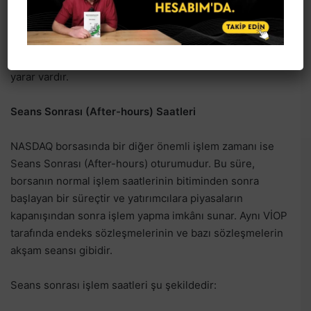
da önceden duyurulmuş ekonomik veriler sonrasında
daha yoğun olabilmektedir. Ancak, ön seans işlemleri
genellikle daha düşük likiditeye sahip olduğu için fiyat
dalgalanmaları daha fazla olabilir. Dikkatli olmanızda
yarar vardır.
Seans Sonrası (After-hours) Saatleri
NASDAQ borsasında bir diğer önemli işlem zamanı ise
Seans Sonrası (After-hours) oturumudur. Bu süre,
borsanın normal işlem saatlerinin bitiminden sonra
başlayan bir süreçtir ve yatırımcılara piyasaların
kapanışından sonra işlem yapma imkânı sunar. Aynı VİOP
tarafında endeks sözleşmelerinin ve bazı sözleşmelerin
akşam seansı gibidir.
Seans sonrası işlem saatleri şu şekildedir: