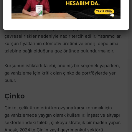
raporuna göre 2024’te talepte %2,9’luk artış bekleniyor.
Kurşun yatırımı, genellikle madencilik şirketleri veya
ETF’ler aracılığıyla dolaylı olarak yapılır. Fiziksel alım,
çevresel riskler nedeniyle nadir tercih edilir. Yatırımcılar,
kurşun fiyatlarının otomotiv üretimi ve enerji depolama
talebine bağlı olduğunu göz önünde bulundurmalıdır.
Kurşunun istikrarlı talebi, onu niş bir seçenek yaparken,
galvanizleme için kritik olan çinko da portföylerde yer
bulur.
Çinko
Çinko, çelik ürünlerini korozyona karşı korumak için
galvanizlemede yaygın olarak kullanılır. İnşaat ve altyapı
sektörlerindeki talebi, çinkoyu stratejik bir maden yapar.
Ancak, 2024’te Çin’in zayıf gayrimenkul sektörü