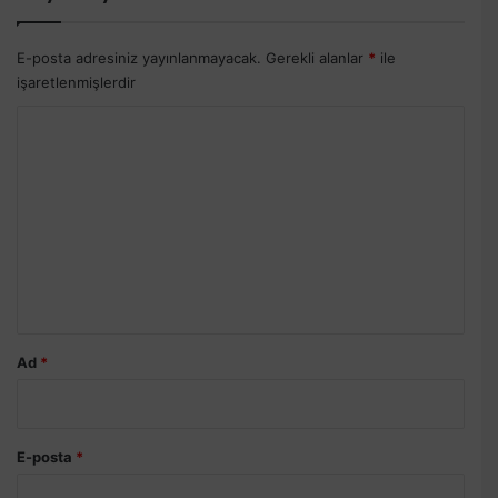
E-posta adresiniz yayınlanmayacak.
Gerekli alanlar
*
ile
işaretlenmişlerdir
Y
o
r
u
m
*
Ad
*
E-posta
*