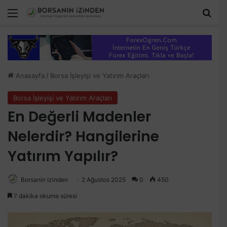
Menü
Ara
Anasayfa
/
Borsa İşleyişi ve Yatırım Araçları
Borsa İşleyişi ve Yatırım Araçları
En Değerli Madenler
Nelerdir? Hangilerine
Yatırım Yapılır?
Borsanin Izinden
2 Ağustos 2025
0
450
7 dakika okuma süresi