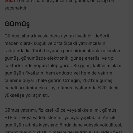
volatil
bir alternatif arayanlar için gümüş de cazip bir
seçenektir.
Gümüş
Gümüş, altına kıyasla daha uygun fiyatlı bir değerli
maden olarak küçük ve orta ölçekli yatırımcıların
radarındadır. Tarih boyunca para birimi olarak kullanılan
gümüş, günümüzde elektronik, güneş enerjisi ve tıp
sektörlerinde yoğun talep görür. Bu geniş kullanım alanı,
gümüşün fiyatlarını hem endüstriyel hem de yatırım
talebine duyarlı hale getirir. Örneğin, 2021’de güneş
paneli üretimindeki artış, gümüş fiyatlarında %20’lik bir
yükselişe yol açmıştı.
Gümüş yatırımı, fiziksel külçe veya sikke alımı, gümüş
ETF’leri veya vadeli işlemler yoluyla yapılabilir. Ancak,
gümüşün altınla kıyaslandığında daha yüksek volatilitesi,
yatırımcıların dikkatli olmasını gerektirir. Kısa vadeli fiyat