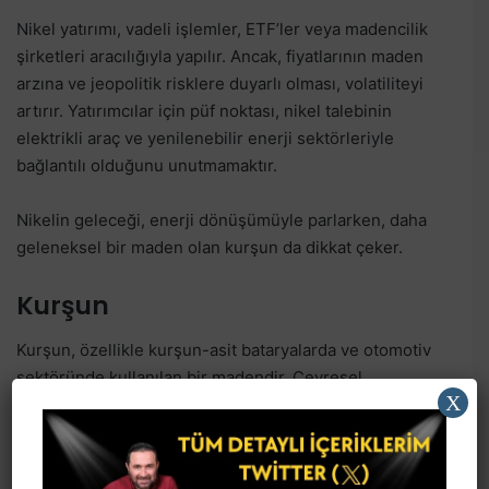
Nikel yatırımı, vadeli işlemler, ETF’ler veya madencilik
şirketleri aracılığıyla yapılır. Ancak, fiyatlarının maden
arzına ve jeopolitik risklere duyarlı olması, volatiliteyi
artırır. Yatırımcılar için püf noktası, nikel talebinin
elektrikli araç ve yenilenebilir enerji sektörleriyle
bağlantılı olduğunu unutmamaktır.
Nikelin geleceği, enerji dönüşümüyle parlarken, daha
geleneksel bir maden olan kurşun da dikkat çeker.
Kurşun
Kurşun, özellikle kurşun-asit bataryalarda ve otomotiv
sektöründe kullanılan bir madendir. Çevresel
X
regülasyonlar nedeniyle kullanımı sınırlansa da, enerji
depolama ve inşaat sektörlerinde talebi devam eder.
2023’te kurşun fiyatları, küresel ekonomik yavaşlamayla
ton başına 2.000 dolar civarında seyretti, ancak ILZSG