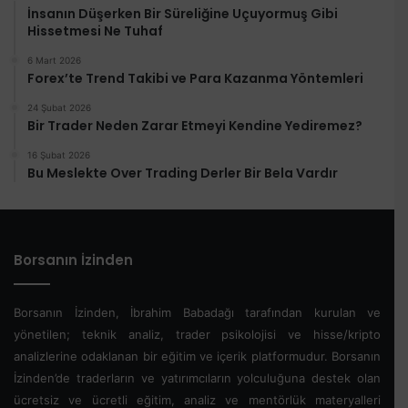
İnsanın Düşerken Bir Süreliğine Uçuyormuş Gibi
Hissetmesi Ne Tuhaf
6 Mart 2026
Forex’te Trend Takibi ve Para Kazanma Yöntemleri
24 Şubat 2026
Bir Trader Neden Zarar Etmeyi Kendine Yediremez?
16 Şubat 2026
Bu Meslekte Over Trading Derler Bir Bela Vardır
Borsanın İzinden
Borsanın İzinden, İbrahim Babadağı tarafından kurulan ve
yönetilen; teknik analiz, trader psikolojisi ve hisse/kripto
analizlerine odaklanan bir eğitim ve içerik platformudur. Borsanın
İzinden’de traderların ve yatırımcıların yolculuğuna destek olan
ücretsiz ve ücretli eğitim, analiz ve mentörlük materyalleri