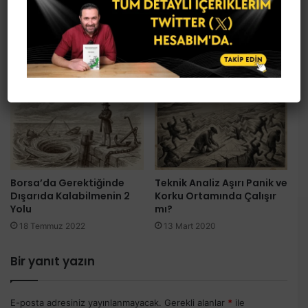
KOZAA Hissesi ve Trading
Price Action Nedir?
Üzerine Bir Kaç Ders
13 Ocak 2021
23 Ağustos 2019
Borsa’da Gerektiğinde
Teknik Analiz Aşırı Panik ve
Dışarıda Kalabilmenin 2
Korku Ortamında Çalışır
Yolu
mı?
18 Temmuz 2022
13 Mart 2020
Bir yanıt yazın
E-posta adresiniz yayınlanmayacak.
Gerekli alanlar
*
ile