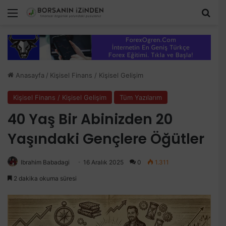
Menü
Ara
Anasayfa
/
Kişisel Finans / Kişisel Gelişim
Kişisel Finans / Kişisel Gelişim
Tüm Yazılarım
40 Yaş Bir Abinizden 20
Yaşındaki Gençlere Öğütler
Ibrahim Babadagi
16 Aralık 2025
0
1.311
2 dakika okuma süresi