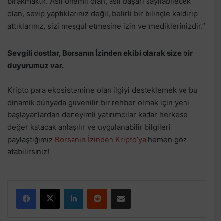
bırakmaktır. Asıl önemli olan, asıl başarı sayılabilecek
olan, sevip yaptıklarınız değil, belirli bir bilinçle kaldırıp
attıklarınız, sizi meşgul etmesine izin vermediklerinizdir.”
Sevgili dostlar, Borsanın İzinden ekibi olarak size bir
duyurumuz var.
Kripto para ekosistemine olan ilgiyi desteklemek ve bu
dinamik dünyada güvenilir bir rehber olmak için yeni
başlayanlardan deneyimli yatırımcılar kadar herkese
değer katacak anlaşılır ve uygulanabilir bilgileri
paylaştığımız
Borsanın İzinden Kripto’ya
hemen göz
atabilirsiniz!
Facebook
X
LinkedIn
Reddit
E-Posta ile paylaş