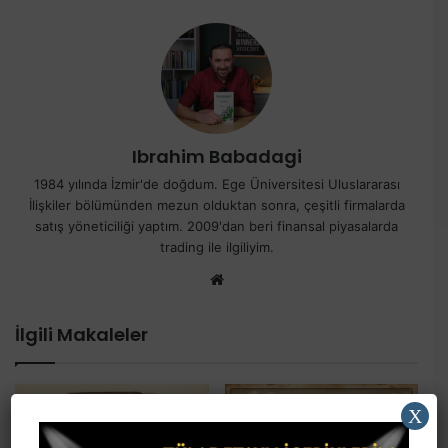
Ibrahim Babadagi
1984 yılında İzmir'de doğdum. Ege Üniversitesi Uluslararası
İlişkiler bölümünden mezun olduktan sonra, çeşitli firmalarda
satış yöneticiliği yaptım. 2009'dan beri finansal piyasalarda
trading ile ilgiliyim.
We
b
sit
İlgili Makaleler
esi
X