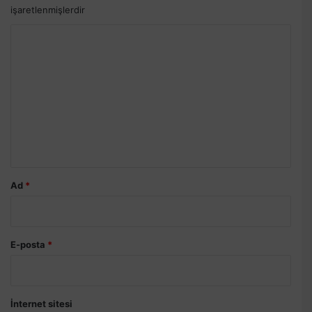
işaretlenmişlerdir
Y
o
r
u
m
*
Ad
*
E-posta
*
İnternet sitesi