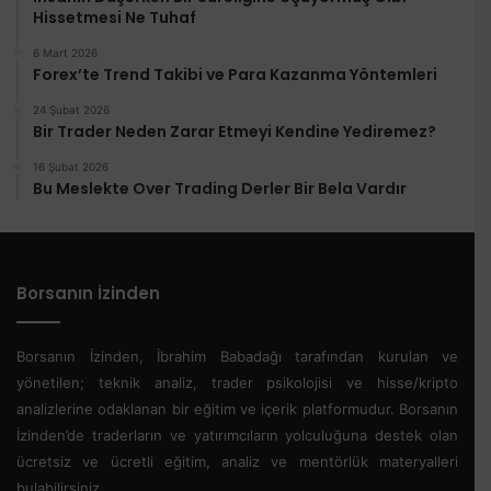
Hissetmesi Ne Tuhaf
6 Mart 2026
Forex’te Trend Takibi ve Para Kazanma Yöntemleri
24 Şubat 2026
Bir Trader Neden Zarar Etmeyi Kendine Yediremez?
16 Şubat 2026
Bu Meslekte Over Trading Derler Bir Bela Vardır
Borsanın İzinden
Borsanın İzinden, İbrahim Babadağı tarafından kurulan ve
yönetilen; teknik analiz, trader psikolojisi ve hisse/kripto
analizlerine odaklanan bir eğitim ve içerik platformudur. Borsanın
İzinden’de traderların ve yatırımcıların yolculuğuna destek olan
ücretsiz ve ücretli eğitim, analiz ve mentörlük materyalleri
bulabilirsiniz.