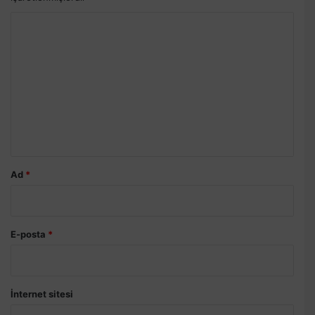
Y
o
r
u
m
*
Ad
*
E-posta
*
İnternet sitesi