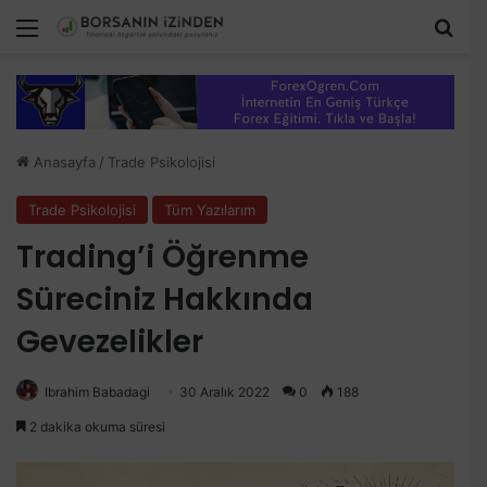
Menü
Aram
Anasayfa
/
Trade Psikolojisi
Trade Psikolojisi
Tüm Yazılarım
Trading’i Öğrenme
Süreciniz Hakkında
Gevezelikler
Ibrahim Babadagi
30 Aralık 2022
0
188
2 dakika okuma süresi