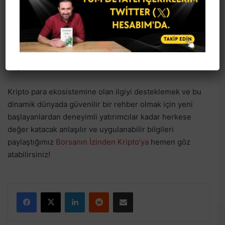
Buraya kadar okuduysanız, teşekkür ederim, sitemdeki
diğer yazılara da göz gezdirmeyi unutmayın. Özellikle
şunu
kaçırmayın!
Sevgili dostlar, Borsanın İzinden ekibi olarak size bir
duyurumuz var.
Kripto para ekosistemine olan ilgiyi desteklemek ve bu
dinamik dünyada güvenilir bir rehber olmak için yeni
başlayanlardan deneyimli yatırımcılar kadar herkese
değer katacak anlaşılır ve uygulanabilir bilgileri
paylaştığımız
Borsanın İzinden Kripto’ya
hemen göz
atabilirsiniz!
Facebook
X
LinkedIn
Reddit
E-Posta ile paylaş