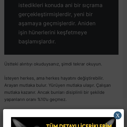
istedikleri konuda ani bir sıçrama
gerçekleştirmişlerdir, yeni bir
aşamaya geçmişlerdir. Aniden
işin hünerlerini keşfetmeye
başlamışlardır.
Üstteki alıntıyı okuduysanız, şimdi tekrar okuyun.
İsteyen herkes, ama herkes hayatını değiştirebilir.
Arayan mutlaka bulur. Yürüyen mutlaka ulaşır. Çalışan
mutlaka kazanır. Ancak bunları disiplinli bir şekilde
yapanların oranı %10’u geçmez.
%10’un içinde olun. Çünkü hatırlananlar onlar olacak.
X