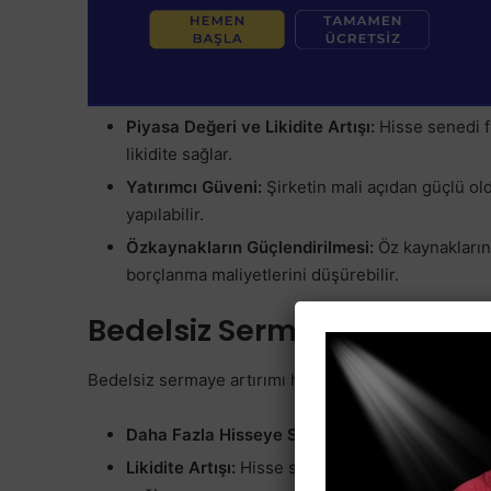
Piyasa Değeri ve Likidite Artışı:
Hisse senedi fi
likidite sağlar.
Yatırımcı Güveni:
Şirketin mali açıdan güçlü o
yapılabilir.
Özkaynakların Güçlendirilmesi:
Öz kaynakların 
borçlanma maliyetlerini düşürebilir.
Bedelsiz Sermaye Artırımın
Bedelsiz sermaye artırımı hem şirketler hem de yatırım
Daha Fazla Hisseye Sahip Olma:
Yatırımcılar, 
Likidite Artışı:
Hisse sayısının artması, piyasada