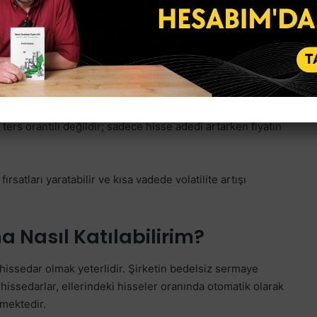
k seviyelere gelmesi, yeni yatırımcılar için alım fırsatı
sse Fiyatını Nasıl Etkiler?
m piyasa değeri aynı kalırken hisse başına düşen fiyat
ters orantılı değildir; sadece hisse adedi artarken fiyatın
ırsatları yaratabilir ve kısa vadede volatilite artışı
a Nasıl Katılabilirim?
hissedar olmak yeterlidir. Şirketin bedelsiz sermaye
hissedarlar, ellerindeki hisseler oranında otomatik olarak
emektedir.