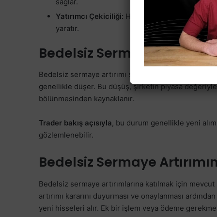
sağlar.
Yatırımcı Çekiciliği:
Hisse fiyatlarının daha düşü
yaratır.
Bedelsiz Sermaye Artırımı Hi
Bedelsiz sermaye artırımı sonrasında, şirketin topla
genellikle düşer. Bu düşüş, şirketin piyasa değeriyle 
bölünmesinden kaynaklanır.
Trader bakış açısıyla
, bu durum genellikle yeni alım f
gözlemlenebilir.
Bedelsiz Sermaye Artırımın
Bedelsiz sermaye artırımlarına katılmak için mevcut 
artırımı kararını duyurması ve onaylanması ardından 
yeni hisseleri alır. Ek bir işlem veya ödeme gerekm