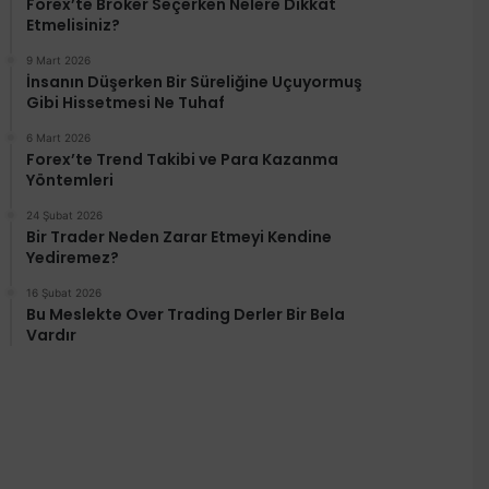
Forex’te Broker Seçerken Nelere Dikkat
Etmelisiniz?
9 Mart 2026
İnsanın Düşerken Bir Süreliğine Uçuyormuş
Gibi Hissetmesi Ne Tuhaf
6 Mart 2026
Forex’te Trend Takibi ve Para Kazanma
Yöntemleri
24 Şubat 2026
Bir Trader Neden Zarar Etmeyi Kendine
Yediremez?
16 Şubat 2026
Bu Meslekte Over Trading Derler Bir Bela
Vardır