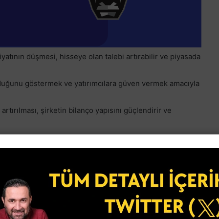
yatının düşmesi, hisseye olan talebi artırabilir ve piyasada
lduğunu göstermek ve yatırımcılara güven vermek amacıyla
artırılması, şirketin bilanço yapısını güçlendirir ve
ın Avantajları Nelerdir?
cılar için çeşitli avantajlar sunar:
ekstra ödeme yapmadan ellerindeki hisse adedini artırır.
 daha fazla işlem yapılmasını ve likiditenin artmasını