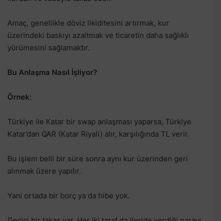
Amaç, genellikle döviz likiditesini artırmak, kur
üzerindeki baskıyı azaltmak ve ticaretin daha sağlıklı
yürümesini sağlamaktır.
Bu Anlaşma Nasıl İşliyor?
Örnek:
Türkiye ile Katar bir swap anlaşması yaparsa, Türkiye
Katar’dan QAR (Katar Riyali) alır, karşılığında TL verir.
Bu işlem belli bir süre sonra aynı kur üzerinden geri
alınmak üzere yapılır.
Yani ortada bir borç ya da hibe yok.
Geçici bir takas var. Her iki taraf da ileride verdiği parayı