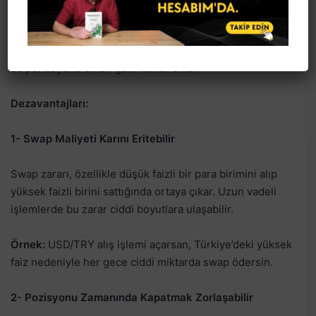
Swap kullanımı, yatırımcının sadece fiyat hareketinden
değil, faiz farklarından da gelir elde etmesini sağlar. Bu
da portföyüne ek bir gelir kanalı ekler.
Dezavantajları:
1- Swap Maliyeti Karını Eritebilir
Swap zararı, özellikle düşük faizli bir para birimini alıp
yüksek faizli birini sattığında ortaya çıkar. Uzun vadeli
işlemlerde bu zarar ciddi boyutlara ulaşabilir.
Örnek:
USD/TRY alış işlemi açarsan, Türkiye’deki yüksek
faiz nedeniyle her gece ciddi miktarda swap ödersin.
2- Pozisyonu Zamanında Kapatmak Zorlaşabilir