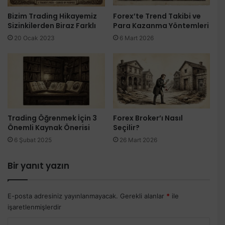
Bizim Trading Hikayemiz
Forex’te Trend Takibi ve
Sizinkilerden Biraz Farklı
Para Kazanma Yöntemleri
20 Ocak 2023
6 Mart 2026
Trading Öğrenmek İçin 3
Forex Broker’ı Nasıl
Önemli Kaynak Önerisi
Seçilir?
6 Şubat 2025
26 Mart 2026
Bir yanıt yazın
E-posta adresiniz yayınlanmayacak.
Gerekli alanlar
*
ile
işaretlenmişlerdir
Y