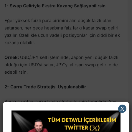
1- Swap Geliriyle Ekstra Kazanç Sağlayabilirsin
Eğer yüksek faizli para birimini alır, düşük faizli olanı
satarsan, her gece hesabına faiz farkı kadar swap geliri
yazılır. Özellikle uzun vadeli pozisyonlar için ciddi bir ek
kazanç olabilir.
Örnek:
USD/JPY sell işleminde, Japon yeni düşük faizli
olduğu için USD’yi satar, JPY’yi alırsan swap geliri elde
edebilirsin.
2- Carry Trade Stratejisi Uygulanabilir
Swap avantajı, carry trade stratejilerinin temelidir. Yani
X
yüksek faizli ülke para birimlerine yatırım yaparak sadece
pozisyonu açık tutarak kazanç elde edebilirsin.
3- Portföy Çeşitliliği Sağlar