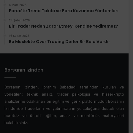
6 Mart 2026
Forex’te Trend Takibi ve Para Kazanma Yöntemleri
24 Şubat 2026
Bir Trader Neden Zarar Etmeyi Kendine Yediremez?
16 Şubat 2026
Bu Meslekte Over Trading Derler Bir Bela Vardır
Borsanın İzinden
Borsanın İzinden, İbrahim Babadağı tarafından kurulan ve
yönetilen; teknik analiz, trader psikolojisi ve hisse/kripto
analizlerine odaklanan bir eğitim ve içerik platformudur. Borsanın
İzinden’de traderların ve yatırımcıların yolculuğuna destek olan
ücretsiz ve ücretli eğitim, analiz ve mentörlük materyalleri
bulabilirsiniz.