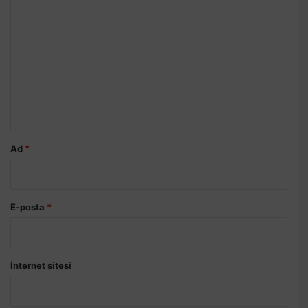
o
r
u
m
*
Ad
*
E-posta
*
İnternet sitesi