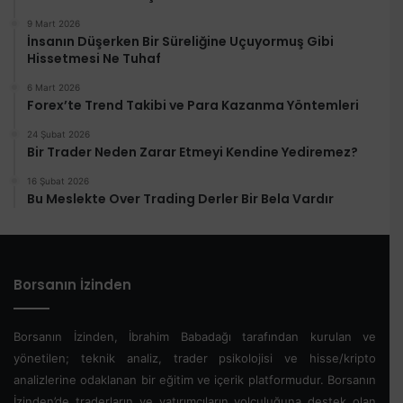
9 Mart 2026
İnsanın Düşerken Bir Süreliğine Uçuyormuş Gibi
Hissetmesi Ne Tuhaf
6 Mart 2026
Forex’te Trend Takibi ve Para Kazanma Yöntemleri
24 Şubat 2026
Bir Trader Neden Zarar Etmeyi Kendine Yediremez?
16 Şubat 2026
Bu Meslekte Over Trading Derler Bir Bela Vardır
Borsanın İzinden
Borsanın İzinden, İbrahim Babadağı tarafından kurulan ve
yönetilen; teknik analiz, trader psikolojisi ve hisse/kripto
analizlerine odaklanan bir eğitim ve içerik platformudur. Borsanın
İzinden’de traderların ve yatırımcıların yolculuğuna destek olan