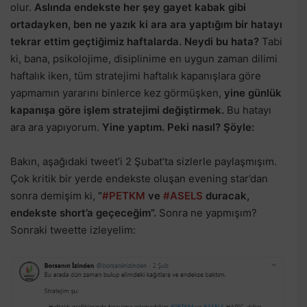
olur.
Aslında endekste her şey gayet kabak gibi
ortadayken, ben ne yazık ki ara ara yaptığım bir hatayı
tekrar ettim geçtiğimiz haftalarda. Neydi bu hata?
Tabi
ki, bana, psikolojime, disiplinime en uygun zaman dilimi
haftalık iken, tüm stratejimi haftalık kapanışlara göre
yapmamın yararını binlerce kez görmüşken,
yine günlük
kapanışa göre işlem stratejimi değiştirmek.
Bu hatayı
ara ara yapıyorum.
Yine yaptım. Peki nasıl? Şöyle:
Bakın, aşağıdaki tweet’i 2 Şubat’ta sizlerle paylaşmışım.
Çok kritik bir yerde endekste oluşan evening star’dan
sonra demişim ki,
“
#PETKM
ve
#ASELS
duracak,
endekste short’a geçeceğim”.
Sonra ne yapmışım?
Sonraki tweette izleyelim: