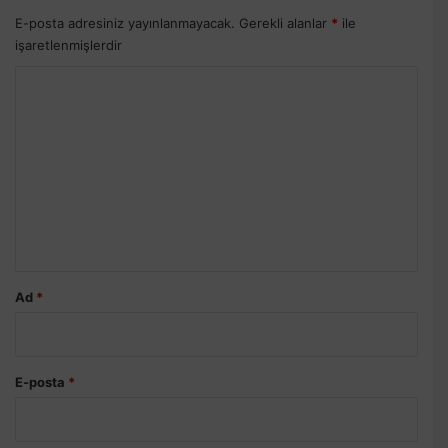
E-posta adresiniz yayınlanmayacak.
Gerekli alanlar
*
ile
işaretlenmişlerdir
Y
o
r
u
m
*
Ad
*
E-posta
*