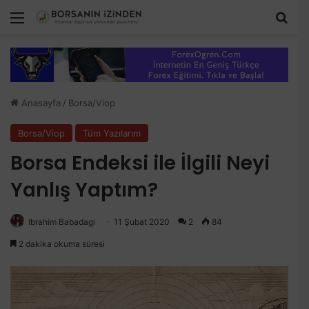
Menü
Aram
Anasayfa
/
Borsa/Viop
Borsa/Viop
Tüm Yazılarım
Borsa Endeksi ile İlgili Neyi
Yanlış Yaptım?
Ibrahim Babadagi
11 Şubat 2020
2
84
2 dakika okuma süresi