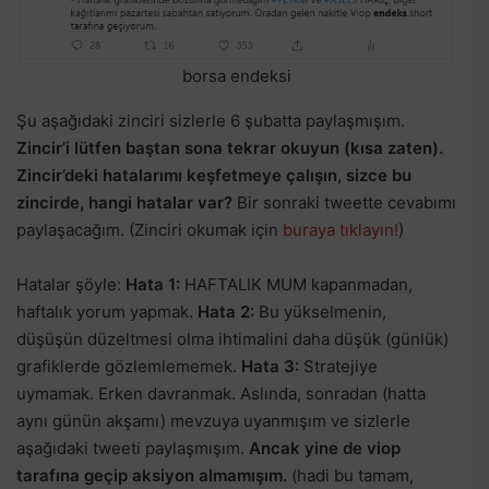
borsa endeksi
Şu aşağıdaki zinciri sizlerle 6 şubatta paylaşmışım.
Zincir’i lütfen baştan sona tekrar okuyun (kısa zaten).
Zincir’deki hatalarımı keşfetmeye çalışın, sizce bu
zincirde, hangi hatalar var?
Bir sonraki tweette cevabımı
paylaşacağım. (Zinciri okumak için
buraya tıklayın!
)
Hatalar şöyle:
Hata 1:
HAFTALIK MUM kapanmadan,
haftalık yorum yapmak.
Hata 2:
Bu yükselmenin,
düşüşün düzeltmesi olma ihtimalini daha düşük (günlük)
grafiklerde gözlemlememek.
Hata 3:
Stratejiye
uymamak. Erken davranmak. Aslında, sonradan (hatta
aynı günün akşamı) mevzuya uyanmışım ve sizlerle
aşağıdaki tweeti paylaşmışım.
Ancak yine de viop
tarafına geçip aksiyon almamışım.
(hadi bu tamam,