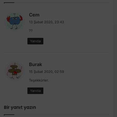
d
Cem
e
13 Şubat 2020, 23:43
d
??
i
k
Yanıtla
i
:
d
Burak
e
15 Şubat 2020, 02:59
d
Teşekkürler.
i
k
Yanıtla
i
:
Bir yanıt yazın