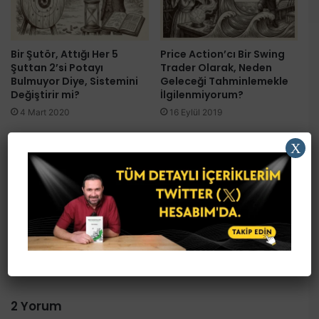
Bir Şutör, Attığı Her 5
Price Action’cı Bir Swing
Şuttan 2’si Potayı
Trader Olarak, Neden
Bulmuyor Diye, Sistemini
Geleceği Tahminlemekle
Değiştirir mi?
İlgilenmiyorum?
4 Mart 2020
16 Eylül 2019
X
Açıklamalı Teknik Analiz:
Hisse Analizi: 300+
KATMR Hissesi
Hisseye Her Hafta Tek Tek
Nasıl Bakıyorum?
27 Nisan 2020
28 Kasım 2019
2 Yorum