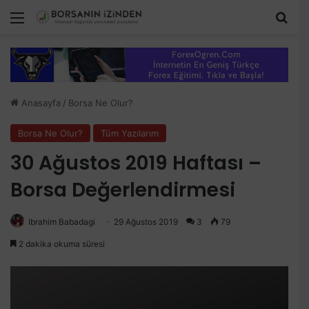
Menü
Aram
Anasayfa
/
Borsa Ne Olur?
Borsa Ne Olur?
Tüm Yazılarım
30 Ağustos 2019 Haftası –
Borsa Değerlendirmesi
Ibrahim Babadagi
29 Ağustos 2019
3
79
2 dakika okuma süresi