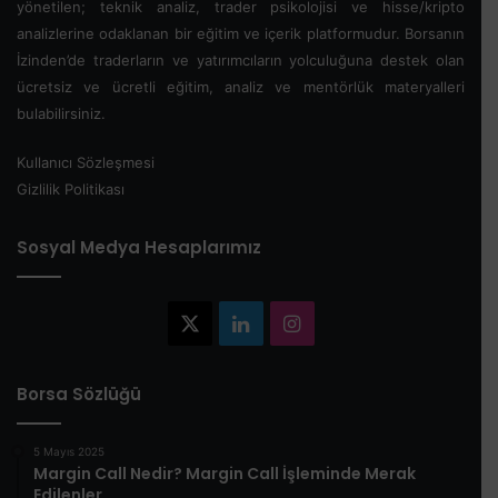
yönetilen; teknik analiz, trader psikolojisi ve hisse/kripto
analizlerine odaklanan bir eğitim ve içerik platformudur. Borsanın
İzinden’de traderların ve yatırımcıların yolculuğuna destek olan
ücretsiz ve ücretli eğitim, analiz ve mentörlük materyalleri
bulabilirsiniz.
Kullanıcı Sözleşmesi
Gizlilik Politikası
Sosyal Medya Hesaplarımız
X
LinkedIn
Instagram
Borsa Sözlüğü
5 Mayıs 2025
​Margin Call Nedir? Margin Call İşleminde Merak
Edilenler​