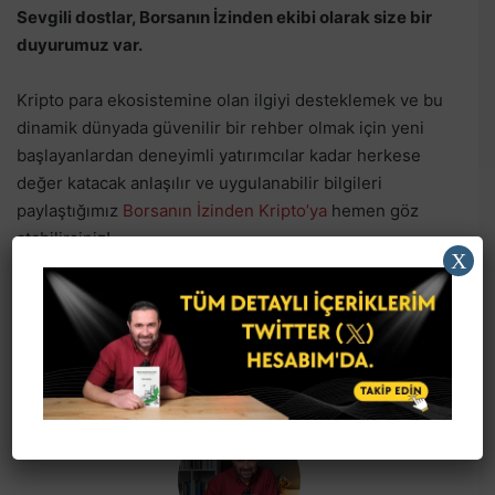
Sevgili dostlar, Borsanın İzinden ekibi olarak size bir
duyurumuz var.
Kripto para ekosistemine olan ilgiyi desteklemek ve bu
dinamik dünyada güvenilir bir rehber olmak için yeni
başlayanlardan deneyimli yatırımcılar kadar herkese
değer katacak anlaşılır ve uygulanabilir bilgileri
paylaştığımız
Borsanın İzinden Kripto’ya
hemen göz
atabilirsiniz!
X
Facebook
X
LinkedIn
Reddit
E-Posta ile paylaş