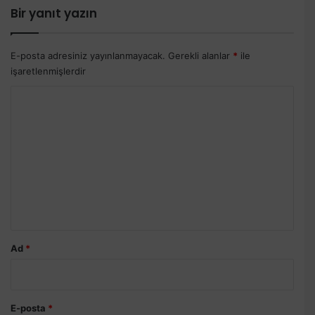
Bir yanıt yazın
E-posta adresiniz yayınlanmayacak.
Gerekli alanlar
*
ile
işaretlenmişlerdir
Y
o
r
u
m
*
Ad
*
E-posta
*