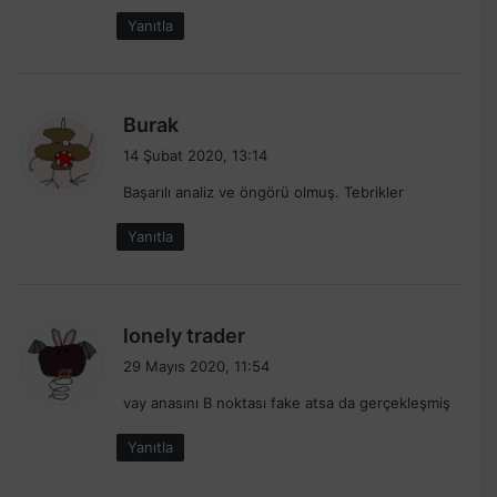
i
Yanıtla
:
d
Burak
e
14 Şubat 2020, 13:14
d
Başarılı analiz ve öngörü olmuş. Tebrikler
i
k
Yanıtla
i
:
d
lonely trader
e
29 Mayıs 2020, 11:54
d
vay anasını B noktası fake atsa da gerçekleşmiş
i
k
Yanıtla
i
: