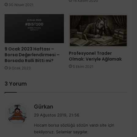
16 Kasım 2020
30 Nisan 2021
9 Ocak 2023 Haftası –
Profesyonel Trader
Borsa Değerlendirmesi –
Olmak: Veriyle Ağlamak
Borsada Ralli Bitti mi?
5 Ekim 2021
9 Ocak 2023
3 Yorum
d
Gürkan
e
29 Ağustos 2019, 21:56
d
Hocam borsa sözlüğü sözün vardı site için
i
bekliyoruz. Selamlar saygılar.
k